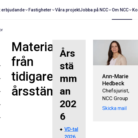
t erbjudande
Fastigheter
Våra projekt
Jobba på NCC
Om NCC
Ko
or
Material
Års
från
stä
tidigare
mm
Ann-Marie
Hedbeck
årsstämmor
an
Chefsjurist,
NCC Group
202
Skicka mail
6
VD-tal
2026