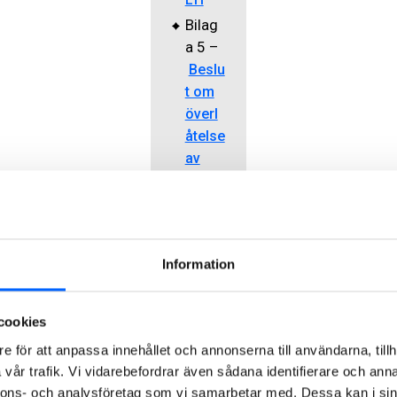
Bilag
a 5
–
Beslu
t om
överl
åtelse
av
egna
aktier
av
serie
Information
B till
delta
garna
cookies
i LTI
e för att anpassa innehållet och annonserna till användarna, tillh
2024
vår trafik. Vi vidarebefordrar även sådana identifierare och anna
Bilag
nnons- och analysföretag som vi samarbetar med. Dessa kan i sin