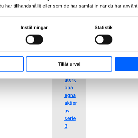
a 6
–
har tillhandahållit eller som de har samlat in när du har använt 
Beslu
t om
bemy
Inställningar
Statistik
ndiga
nde
för
styrel
Tillåt urval
sen
att
återk
öpa
egna
aktier
av
serie
B