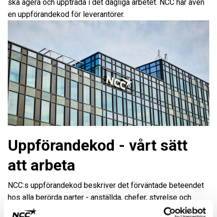
ska agera och uppträda i det dagliga arbetet. NCC har även
en uppförandekod för leverantörer.
Uppförandekod - vårt sätt
att arbeta
NCC:s uppförandekod beskriver det förväntade beteendet
hos alla berörda parter - anställda, chefer, styrelse och
affärspartner - som stöder den etiska kulturen i