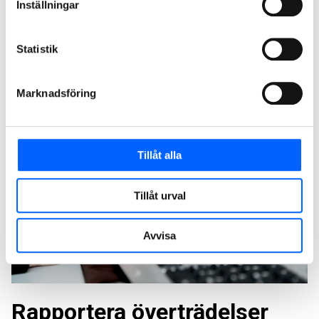
Inställningar
NCC:s uppförandekod för våra leverantörer ger dem
riktlinjer för beslut och hur de ska agera.
Statistik
Ansvarsfulla inköp
Marknadsföring
Tillåt alla
Tillåt urval
Avvisa
Rapportera överträdelser