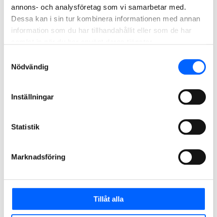
östra Luleå. Och samtidigt tas ett omtag kring
annons- och analysföretag som vi samarbetar med.
trafiklösningarna i områdena för VA-arbetena.
Dessa kan i sin tur kombinera informationen med annan
Projektet utförs i partnering och blev Årets Bygge
information som du har tillhandahållit eller som de har
2018.
samlat in när du har använt deras tjänster.
Samtyckesval
Nödvändig
Läs mer om Östra länken här
Inställningar
Statistik
Marknadsföring
Tillåt alla