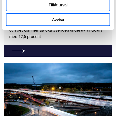
Markbygden, Piteå
Tillåt urval
Med 179 vindkraftverk i Markbygden MB Ett blir det
Avvisa
en av Europas största landbaserade vindkraftparker
och det kommer att öka Sveriges andel av vindkraft
med 12,5 procent.