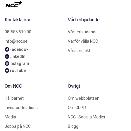
Bolagsstyrningsrapporter
Bolagsstyrningsrapport 2019
Kontakta oss
Vårt erbjudande
Bolagsstyrningsrapport 2018
08-585 510 00
Vårt erbjudande
Bolagsstyrningsrapport 2017
info@ncc.se
Varför välja NCC
Bolagsstyrningsrapport 2016
Facebook
Våra projekt
Bolagsstyrningsrapport 2015
LinkedIn
Bolagsstyrningsrapport 2014
Instagram
Bolagsstyrningsrapport 2013
YouTube
Bolagsstyrningsrapport 2012
Om NCC
Övrigt
Bolagsstyrningsrapport 2011
Bolagsstyrningsrapport 2010
Hållbarhet
Om webbplatsen
Bolagsstyrningsrapport 2009
Investor Relations
Om GDPR
Bolagsstyrningsrapport 2008
Media
NCC i Sociala Medier
Bolagsstyrningsrapport 2007
Jobba på NCC
Blogg
Bolagsstyrningsrapport 2006