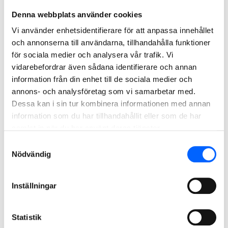
Internrapport 2023
Denna webbplats använder cookies
Internrapport 2022
Vi använder enhetsidentifierare för att anpassa innehållet
Internrapport 2021
och annonserna till användarna, tillhandahålla funktioner
för sociala medier och analysera vår trafik. Vi
Internrapport 2020
vidarebefordrar även sådana identifierare och annan
information från din enhet till de sociala medier och
Bolagsstyrningsrapporter
annons- och analysföretag som vi samarbetar med.
Dessa kan i sin tur kombinera informationen med annan
Bolagsstyrningsrapport 2025
information som du har tillhandahållit eller som de har
Bolagsstyrningsrapport 2024
samlat in när du har använt deras tjänster.
Bolagsstyrningsrapport 2023
Samtyckesval
Bolagsstyrningsrapport 2022
Nödvändig
Bolagsstyrningsrapport 2021
Bolagsstyrningsrapport 2020
Inställningar
Internrapporter och
Statistik