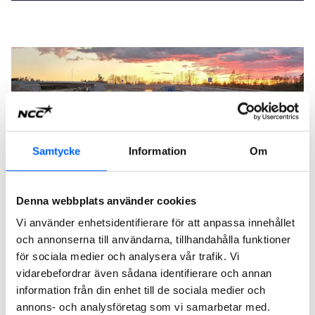
Samtycke
Information
Om
Denna webbplats använder cookies
Vi använder enhetsidentifierare för att anpassa innehållet
Riksväg 25, Sjöatorp-Alvesta
och annonserna till användarna, tillhandahålla funktioner
NCC har på uppdrag av Trafikverket byggt om riksväg 25 i
för sociala medier och analysera vår trafik. Vi
södra Sverige till en delad motorväg med mitträcke.
vidarebefordrar även sådana identifierare och annan
Asfalten som användes i projektet tillverkades med 50%
information från din enhet till de sociala medier och
lägre CO2-utsläpp än vid traditionell produktion.
annons- och analysföretag som vi samarbetar med.