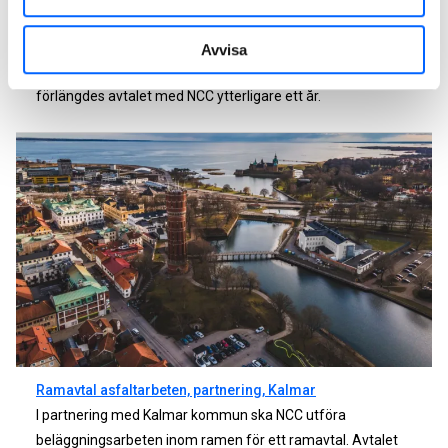
2022 var Kristianstad den första kommunen i Sverige att
teckna ramavtal för beläggningsarbeten i partnering, unikt i
Avvisa
asfaltbranschen. Samarbetet har varit lyckosamt och 2025
förlängdes avtalet med NCC ytterligare ett år.
Ramavtal asfaltarbeten, partnering, Kalmar
I partnering med Kalmar kommun ska NCC utföra
beläggningsarbeten inom ramen för ett ramavtal. Avtalet