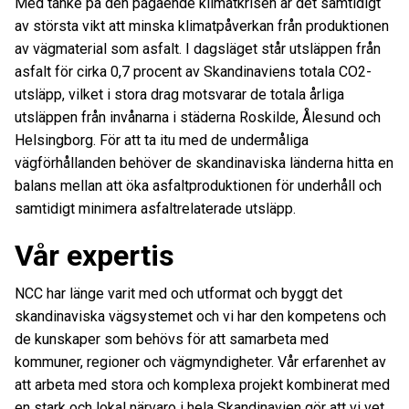
Med tanke på den pågående klimatkrisen är det samtidigt
av största vikt att minska klimatpåverkan från produktionen
av vägmaterial som asfalt. I dagsläget står utsläppen från
asfalt för cirka 0,7 procent av Skandinaviens totala CO2-
utsläpp, vilket i stora drag motsvarar de totala årliga
utsläppen från invånarna i städerna Roskilde, Ålesund och
Helsingborg. För att ta itu med de undermåliga
vägförhållanden behöver de skandinaviska länderna hitta en
balans mellan att öka asfaltproduktionen för underhåll och
samtidigt minimera asfaltrelaterade utsläpp.
Vår expertis
NCC har länge varit med och utformat och byggt det
skandinaviska vägsystemet och vi har den kompetens och
de kunskaper som behövs för att samarbeta med
kommuner, regioner och vägmyndigheter. Vår erfarenhet av
att arbeta med stora och komplexa projekt kombinerat med
en stark och lokal närvaro i hela Skandinavien gör att vi vet