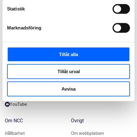
gdpr@ncc.se
Statistik
Marknadsföring
Kontakta oss
Vårt erbjudande
Tillåt alla
08-585 510 00
Vårt erbjudande
Tillåt urval
info@ncc.se
Varför välja NCC
Facebook
Våra projekt
Avvisa
LinkedIn
Instagram
YouTube
Om NCC
Övrigt
Hållbarhet
Om webbplatsen