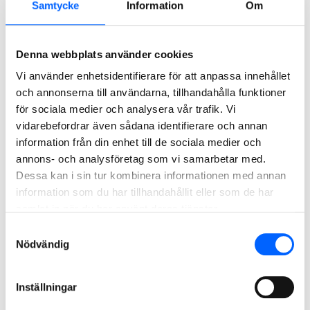
Integritetspolicy
Samtycke
Information
Om
De uppgifter du lämnar till NCC, när du till exempel fyller i
ett intresseformulär, behöver vi för att kunna genomföra
Denna webbplats använder cookies
och administrera ditt eller dina önskemål.
Läs mer om hur
Vi använder enhetsidentifierare för att anpassa innehållet
vi behandlar dina personuppgifter i vår integritetspolicy
.
och annonserna till användarna, tillhandahålla funktioner
Om du är jobbsökande,
läs mer om hur vi behandlar dina
för sociala medier och analysera vår trafik. Vi
vidarebefordrar även sådana identifierare och annan
personuppgifter i vår integritetspolicy för
information från din enhet till de sociala medier och
arbetssökande
.
annons- och analysföretag som vi samarbetar med.
Kontakta oss om
Dessa kan i sin tur kombinera informationen med annan
information som du har tillhandahållit eller som de har
webbplatsen
samlat in när du har använt deras tjänster.
Samtyckesval
Om du inte hittar den information du söker, eller har
Nödvändig
synpunkter och förslag på hur vi ska fortsätta utveckla
webbplatsen, mejla gärna till
webmaster@ncc.se
.
Inställningar
Har du frågor med anledning av GDPR, mejla till