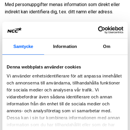
Med personuppgifter menas information som direkt eller
indirekt kan identifiera dig, t.ex. ditt namn eller adress.
Vem är personuppgiftsansvarig för
Samtycke
Information
Om
behandlingen av dina personuppgifter?
Det NCC bolag som rekryterar för en position är
Denna webbplats använder cookies
personuppgiftsansvarig för sådan behandling av
Varifrån samlar vi in personuppgifter?
Vi använder enhetsidentifierare för att anpassa innehållet
personuppgifter i enlighet med denna
och annonserna till användarna, tillhandahålla funktioner
informationstext.
Vi samlar in personuppgifter från:
för sociala medier och analysera vår trafik. Vi
Vilka personuppgifter samlar vi in?
vidarebefordrar även sådana identifierare och annan
Dig själv.
Vi samlar in de personuppgifter som du
information från din enhet till de sociala medier och
lämnar till oss i din ansökan och i din CV.
Vi behandlar endast den information som vi behöver
annons- och analysföretag som vi samarbetar med.
Referenspersoner.
Vi utför normalt
beroende på vilken tjänst du har sökt och hur du
För vilka ändamål och med vilken
Dessa kan i sin tur kombinera informationen med annan
referenskontroller som en del av
interagerar med oss. Vi behandlar och använder
rättslig grund använder vi dina
information som du har tillhandahållit eller som de har
rekryteringsprocessen och samlar in de
följande kategorier av personuppgifter: