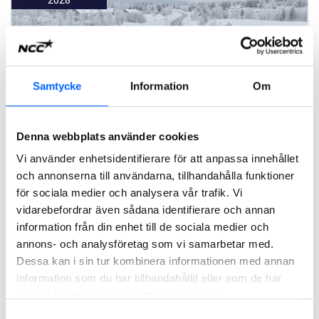
Samtycke
Information
Om
Denna webbplats använder cookies
Vi använder enhetsidentifierare för att anpassa innehållet
och annonserna till användarna, tillhandahålla funktioner
E 10, vägförbättringar, Gällivare
för sociala medier och analysera vår trafik. Vi
NCC ska på uppdrag av Trafikverket genomföra
vidarebefordrar även sådana identifierare och annan
vägförstärkande åtgärder på vägsträckan E10 mellan
Avvakko och Lappeasuando i Gällivare. Affären är en
information från din enhet till de sociala medier och
totalentreprenad i samverkan med ett ordervärde på cirka
annons- och analysföretag som vi samarbetar med.
600 MSEK.
Dessa kan i sin tur kombinera informationen med annan
information som du har tillhandahållit eller som de har
Läs mer om projektet
samlat in när du har använt deras tjänster.
Samtyckesval