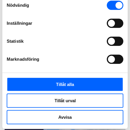
2028
Nödvändig
Inställningar
Statistik
Marknadsföring
Simanläggning Malmö
Tillåt alla
NCC bygger i samarbete med Malmö stadsfastigheter nya
Heleneholmsbadet i Malmö. Projektet är en
totalentreprenad i partnering. Byggstart var i början av 2026
Tillåt urval
och det nya badhuset väntas stå klart i slutet av 2028.
Läs mer om projektet
Avvisa