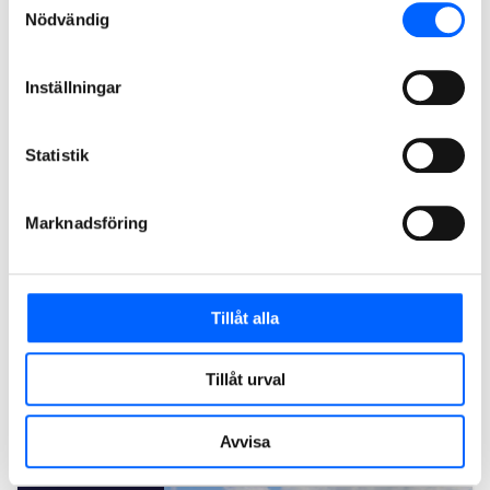
2028
Nödvändig
Inställningar
Statistik
Marknadsföring
Simanläggning Malmö
Tillåt alla
NCC bygger i samarbete med Malmö stadsfastigheter nya
Heleneholmsbadet i Malmö. Projektet är en
totalentreprenad i partnering. Byggstart var i början av 2026
Tillåt urval
och det nya badhuset väntas stå klart i slutet av 2028.
Läs mer om projektet
Avvisa