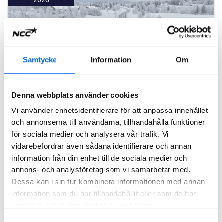
Samtycke
Information
Om
Denna webbplats använder cookies
Vi använder enhetsidentifierare för att anpassa innehållet
och annonserna till användarna, tillhandahålla funktioner
E 10, vägförbättringar, Gällivare
för sociala medier och analysera vår trafik. Vi
NCC ska på uppdrag av Trafikverket genomföra
vidarebefordrar även sådana identifierare och annan
vägförstärkande åtgärder på vägsträckan E10 mellan
Avvakko och Lappeasuando i Gällivare. Affären är en
information från din enhet till de sociala medier och
totalentreprenad i samverkan med ett ordervärde på cirka
annons- och analysföretag som vi samarbetar med.
600 MSEK.
Dessa kan i sin tur kombinera informationen med annan
information som du har tillhandahållit eller som de har
Läs mer om projektet
samlat in när du har använt deras tjänster.
Samtyckesval