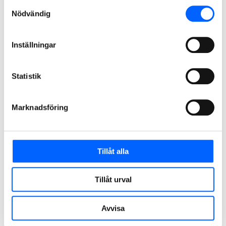
Samtyckesval
Nödvändig
Inställningar
Se samtalet om Stockholm
Statistik
Uppsalasamtalet
Marknadsföring
Medverkande vid Uppsalasamtalet den 4 september:
Erik Pelling (S), kommunstyrelsens ordförande, Uppsala
Tillåt alla
kommun
Emilie Orring (M), regionstyrelsens ordförande, Region
Uppsala
Tillåt urval
Tomas Stavbom, regionchef, Handelskammaren Uppsala
Avvisa
Svante Axelsson, nationell samordnare, Fossilfritt
Sverige