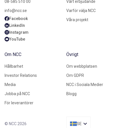
08-585 510 00
Vårt erbjudande
info@ncc.se
Varför välja NCC
Facebook
Våra projekt
LinkedIn
Instagram
YouTube
Om NCC
Övrigt
Hållbarhet
Om webbplatsen
Investor Relations
Om GDPR
Media
NCC i Sociala Medier
Jobba på NCC
Blogg
För leverantörer
© NCC 2026
SE