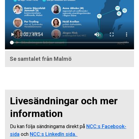
Se samtalet från Malmö
Livesändningar och mer
information
Du kan följa sändningarna direkt på
NCC:s Facebook-
sida
och
NCC:s LinkedIn sida.