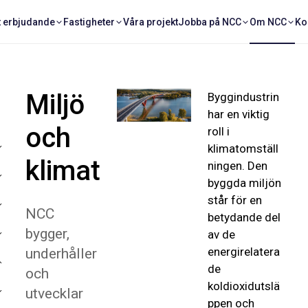
t erbjudande
Fastigheter
Våra projekt
Jobba på NCC
Om NCC
Ko
Miljö
Byggindustrin
har en viktig
och
roll i
klimatomställ
klimat
ningen. Den
byggda miljön
står för en
NCC
betydande del
bygger,
av de
energirelatera
underhåller
de
och
koldioxidutslä
utvecklar
ppen och