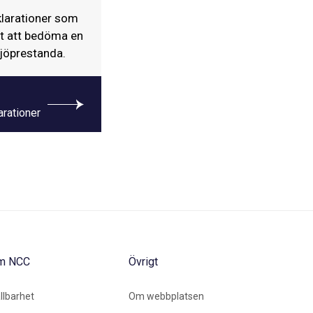
klarationer som
et att bedöma en
jöprestanda.
arationer
m NCC
Övrigt
llbarhet
Om webbplatsen