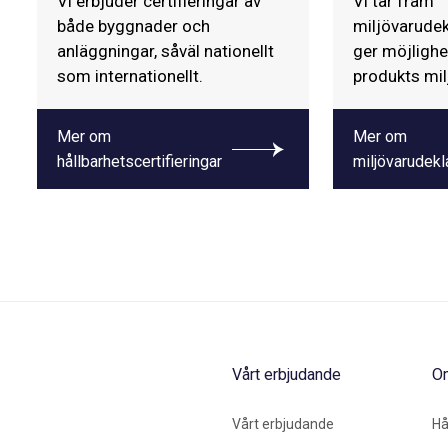
Vi erbjuder certifieringar av
Vi tar fram
både byggnader och
miljövarude
anläggningar, såväl nationellt
ger möjligh
som internationellt.
produkts mil
Mer om
Mer om
hållbarhetscertifieringar
miljövarudekl
Vårt erbjudande
O
Vårt erbjudande
Hå