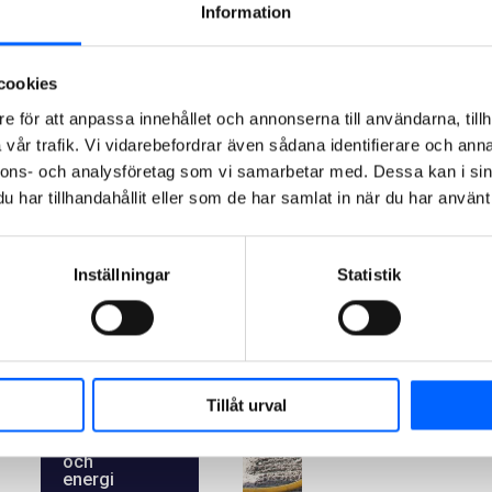
energi
Information
NCC arbetar
cookies
fokuserat med att
e för att anpassa innehållet och annonserna till användarna, tillh
minska
vår trafik. Vi vidarebefordrar även sådana identifierare och anna
klimatavtrycket i
nnons- och analysföretag som vi samarbetar med. Dessa kan i sin
hela värdekedjan.
har tillhandahållit eller som de har samlat in när du har använt 
Prioriterade
områden, där de
största utsläppen
Inställningar
Statistik
återfinns, är
betong, stål, asfalt
och transporter.
Tillåt urval
Mer
om
klimat
och
energi