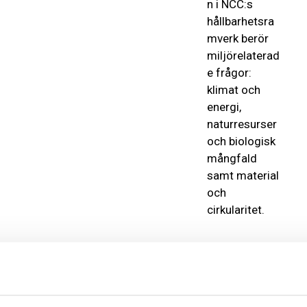
n i NCC:s
hållbarhetsra
mverk berör
miljörelaterad
e frågor:
klimat och
energi,
naturresurser
och biologisk
mångfald
samt material
och
cirkularitet.
Klimat
och