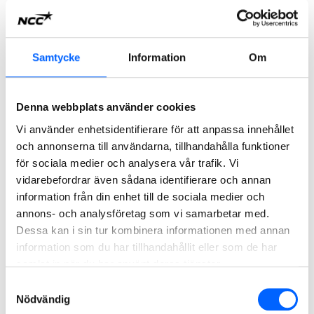
Samtycke
Information
Om
Denna webbplats använder cookies
Vi använder enhetsidentifierare för att anpassa innehållet
och annonserna till användarna, tillhandahålla funktioner
Miljövarudeklarationerna är tredjepartsverifierade och
för sociala medier och analysera vår trafik. Vi
innehåller transparent och jämförbar information om
vidarebefordrar även sådana identifierare och annan
miljöpåverkan för en produkts hela livscykel, från utvinning
information från din enhet till de sociala medier och
av sten och andra råmaterial, fram till leverans till kunder
annons- och analysföretag som vi samarbetar med.
samt vid framtida återvinning.
Dessa kan i sin tur kombinera informationen med annan
information som du har tillhandahållit eller som de har
Härigenom får kunderna en transparent och jämförbar
samlat in när du har använt deras tjänster.
livscykelanalys av produkten. Kunderna får tillgång till
Samtyckesval
objektiv och tillförlitlig data, och kan därmed bedöma
Nödvändig
produkternas miljöprestanda. Detta förenklar för kunderna