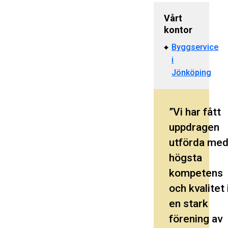
Vårt
kontor
Byggservice
i
Jönköping
Vi har fått
uppdragen
utförda me
högsta
kompetens
och kvalitet 
en stark
förening av