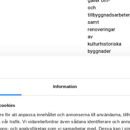
gäller om-
och
tillbyggnadsarbete
samt
renoveringar
av
kulturhistoriska
byggnader
och äldre
fastigheter.
Förutom ett
genuint
Information
hantverk krävs
ett stort
cookies
engagemang
och en stor
e för att anpassa innehållet och annonserna till användarna, tillh
portion
vår trafik. Vi vidarebefordrar även sådana identifierare och anna
erfarenhet,
nnons- och analysföretag som vi samarbetar med. Dessa kan i sin