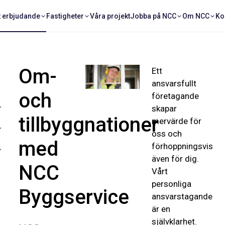
t erbjudande
Fastigheter
Våra projekt
Jobba på NCC
Om NCC
Ko
Om-
Ett
ansvarsfullt
och
företagande
skapar
tillbyggnationer
mervärde för
oss och
med
förhoppningsvis
även för dig.
NCC
Vårt
personliga
Byggservice
ansvarstagande
är en
självklarhet.