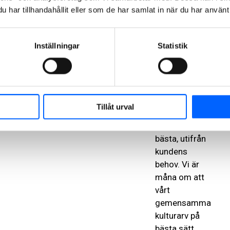
något som vi
har tillhandahållit eller som de har samlat in när du har använt 
gärna delar
med oss av.
Inställningar
Statistik
Vid
hyresgästanpassni
i
kulturhistoriska
miljöer ser vi
Tillåt urval
därför till
byggnadens
bästa, utifrån
kundens
behov. Vi är
måna om att
vårt
gemensamma
kulturarv på
bästa sätt