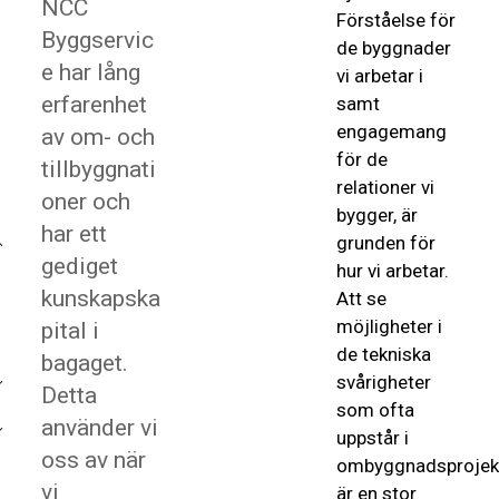
NCC
Förståelse för
Byggservic
de byggnader
e har lång
vi arbetar i
erfarenhet
samt
engagemang
av om- och
för de
tillbyggnati
relationer vi
oner och
bygger, är
har ett
grunden för
gediget
hur vi arbetar.
kunskapska
Att se
möjligheter i
pital i
de tekniska
bagaget.
svårigheter
Detta
som ofta
använder vi
uppstår i
oss av när
ombyggnadsprojek
vi
är en stor