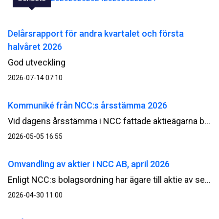
Delårsrapport för andra kvartalet och första
halvåret 2026
God utveckling
2026-07-14 07:10
Kommuniké från NCC:s årsstämma 2026
Vid dagens årsstämma i NCC fattade aktieägarna beslut om bland annat fastställande av resultat- och balansräkning, utdelning, nytt långsiktigt prestationsbaserat incitamentsprogram samt överlåtelse, respektive bemyndigande för styrelsen avseende återköp av egna aktier av serie B.
2026-05-05 16:55
Omvandling av aktier i NCC AB, april 2026
Enligt NCC:s bolagsordning har ägare till aktie av serie A rätt att begära att sådan aktie omvandlas till aktie av serie B. Genom omvandling minskar det totala antalet röster i bolaget.
2026-04-30 11:00