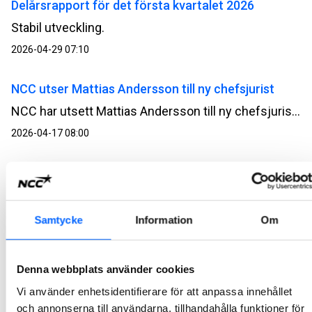
Delårsrapport för det första kvartalet 2026
Stabil utveckling.
2026-04-29 07:10
NCC utser Mattias Andersson till ny chefsjurist
NCC har utsett Mattias Andersson till ny chefsjurist. Han tillträder senast i oktober 2026 och blir medlem i NCC:s koncernledning. Mattias Andersson efterträder Ann‑Marie Hedbeck, som blir Head of Business Development för affärsområdet Green Industry Transformation.
2026-04-17 08:00
NCC:s årsredovisning och hållbarhetsredovisning
för 2025 är publicerad
NCC:s årsredovisning och hållbarhetsredovisning för 2025 finns nu tillgänglig.
Samtycke
Information
Om
2026-04-13 11:00
Denna webbplats använder cookies
Kallelse till NCC AB:s årsstämma 2026
Vi använder enhetsidentifierare för att anpassa innehållet
Årsstämman i NCC AB äger rum på SPACE, Sergelgatan 2, Stockholm, tisdagen den 5 maj 2026, kl. 15.30.
och annonserna till användarna, tillhandahålla funktioner för