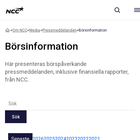
Om NCC
Media
Pressmeddelanden
Börsinformation
Börsinformation
Här presenteras börspåverkande
pressmeddelanden, inklusive finansiella rapporter,
från NCC.
Sök
Senaste
2026
2025
2024
2023
2022
2021