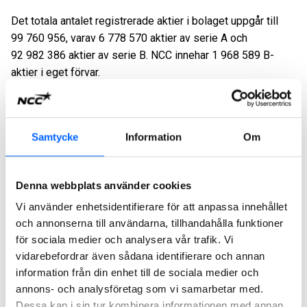
Det totala antalet registrerade aktier i bolaget uppgår till
99 760 956, varav 6 778 570 aktier av serie A och
92 982 386 aktier av serie B. NCC innehar 1 968 589 B-
aktier i eget förvar.
Denna information är sådan information som NCC AB är
skyldigt att offentliggöra enligt lagen om handel med
finansiella instrument. Informationen lämnades för
Samtycke
Information
Om
offentliggörande den 30 april 2026 kl. 11.00.
För ytterligare information, vänligen kontakta:
Denna webbplats använder cookies
Tove Stål, Head of Group External Relations NCC, 076-521
Vi använder enhetsidentifierare för att anpassa innehållet
61 02
och annonserna till användarna, tillhandahålla funktioner
för sociala medier och analysera vår trafik. Vi
NCC:s presstjänst: 08-585 519 00, press@ncc.se,
NCC:s
vidarebefordrar även sådana identifierare och annan
Media bank
information från din enhet till de sociala medier och
Om NCC. NCC är ett av de ledande byggföretagen i Norden.
annons- och analysföretag som vi samarbetar med.
Som expert på att driva komplexa byggprocesser bidrar
Dessa kan i sin tur kombinera informationen med annan