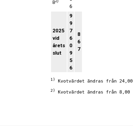
2)
B
6
9
9
2025
7
8
vid
6
6
årets
0
7
slut
9
5
6
1)
 Kvotvärdet ändras från 24,00
2)
 Kvotvärdet ändras från 8,00 