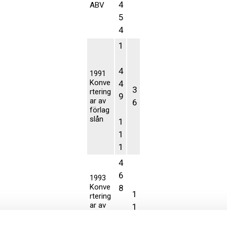
4
ABV
5
4
1
4
1991
Konve
4
3
rtering
9
ar av
6
förlag
slån
1
1
1
4
6
1993
Konve
8
1
rtering
ar av
1
9
förlag
slån
2