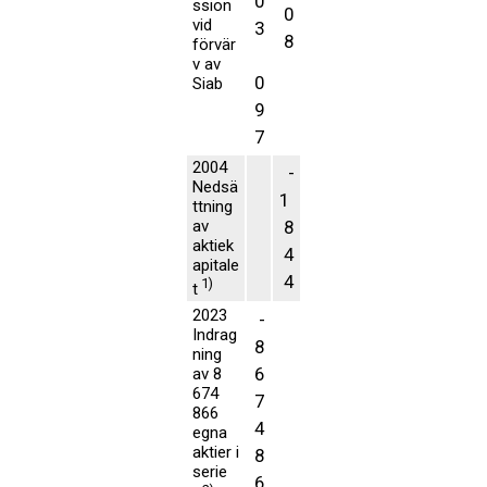
0
ssion
0
vid
3
8
förvär
v av
0
Siab
9
7
2004
-
Nedsä
1
ttning
av
8
aktiek
4
apitale
4
1)
t
2023
-
Indrag
8
ning
6
av 8
674
7
866
4
egna
aktier i
8
serie
6