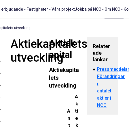
t erbjudande
Fastigheter
Våra projekt
Jobba på NCC
Om NCC
Ko
apitalets utveckling
Aktiekapitalets
Aktiek
Relater
apital
ade
utveckling
länkar
Pressmeddela
Aktiekapita
Förändringar
lets
i
utveckling
antalet
A
aktier i
k
NCC
A
ti
n
e
t
k