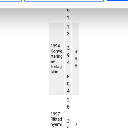
9
9
1
1
3
1994
3
Konve
3
9
rtering
3
av
4
5
förlag
slån
8
0
4
2
8
1997
Riktad
3
nyemi
7