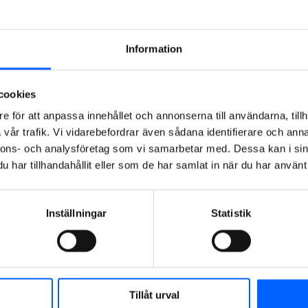
8
1
Information
1993
Riktad
8
nyemi
ssion
3
cookies
4
vid
8
förvär
6
e för att anpassa innehållet och annonserna till användarna, tillh
v av
vår trafik. Vi vidarebefordrar även sådana identifierare och anna
minori
4
nnons- och analysföretag som vi samarbetar med. Dessa kan i sin
tetspo
3
st i NK
har tillhandahållit eller som de har samlat in när du har använt 
7
1
9
Inställningar
Statistik
8
4
1994
4
9
Nyemi
1
ssion
6
Tillåt urval