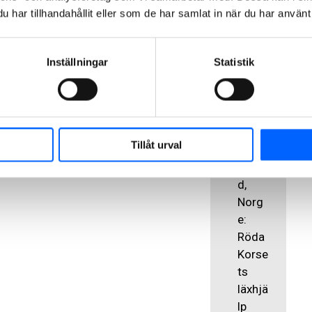
it
har tillhandahållit eller som de har samlat in när du har använt 
NCC:s
juldona
tion:
Inställningar
Statistik
2025-
2021:
Danm
Tillåt urval
ark,
Finlan
d,
Norg
e:
Röda
Korse
ts
läxhjä
lp