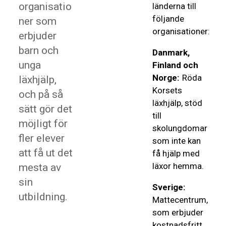
organisatio
länderna till
följande
ner som
organisationer:
erbjuder
barn och
Danmark,
unga
Finland och
Norge:
Röda
läxhjälp,
Korsets
och på så
läxhjälp, stöd
sätt gör det
till
möjligt för
skolungdomar
fler elever
som inte kan
att få ut det
få hjälp med
läxor hemma.
mesta av
sin
Sverige:
utbildning.
Mattecentrum,
som erbjuder
kostnadsfritt