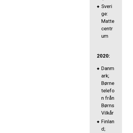
Sveri
ge:
Matte
centr
um
2020:
Danm
ark;
Børne
telefo
n från
Børns
Vilkår
Finlan
d;