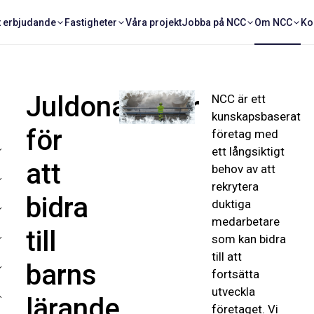
t erbjudande
Fastigheter
Våra projekt
Jobba på NCC
Om NCC
Ko
Juldonationer
NCC är ett
kunskapsbaserat
för
företag med
ett långsiktigt
att
behov av att
rekrytera
bidra
duktiga
medarbetare
till
som kan bidra
till att
barns
fortsätta
utveckla
lärande
företaget. Vi