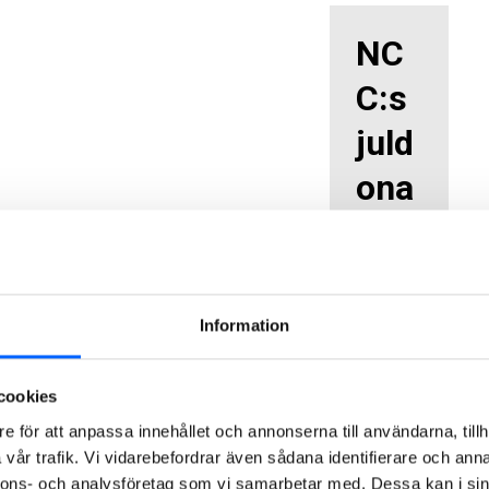
NC
C:s
juld
ona
tion
Följand
e
Information
organis
ationer
och
cookies
projekt
e för att anpassa innehållet och annonserna till användarna, tillh
har
vår trafik. Vi vidarebefordrar även sådana identifierare och anna
mottag
nnons- och analysföretag som vi samarbetar med. Dessa kan i sin