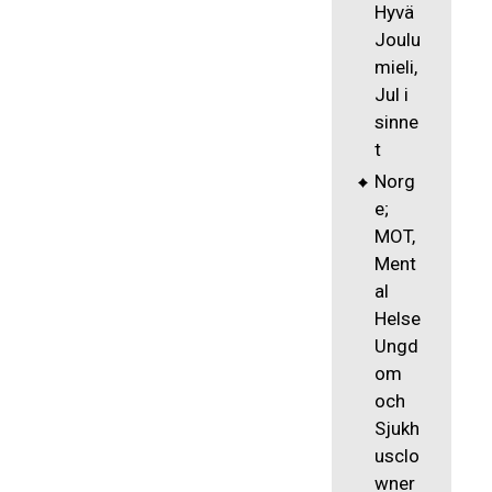
Hyvä
Joulu
mieli,
Jul i
sinne
t
Norg
e;
MOT,
Ment
al
Helse
Ungd
om
och
Sjukh
usclo
wner