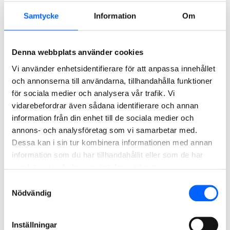
I rollen ingår även att vara uppdaterad om marknadsläge,
prisbild och olika leverantörer i Sverige men även
Samtycke
Information
Om
internationellt.
Som inköpare är du en del av ett team. Som stöd i arbetet
Denna webbplats använder cookies
finns ett inköpssystem att jobba utefter samt många
Vi använder enhetsidentifierare för att anpassa innehållet
erfarna kollegor i produktionen, inom avdelningen och i
och annonserna till användarna, tillhandahålla funktioner
inköpsorganisationen.
för sociala medier och analysera vår trafik. Vi
Lediga jobb inköpare
vidarebefordrar även sådana identifierare och annan
information från din enhet till de sociala medier och
Ort
annons- och analysföretag som vi samarbetar med.
Dessa kan i sin tur kombinera informationen med annan
information som du har tillhandahållit eller som de har
samlat in när du har använt deras tjänster.
Jobbtitel
Ort
Ansök senast
Inköpare Civil North
Flera orter
2026-08-16
Samtyckesval
Inköpare
Flera orter
2026-08-14
Nödvändig
Inställningar