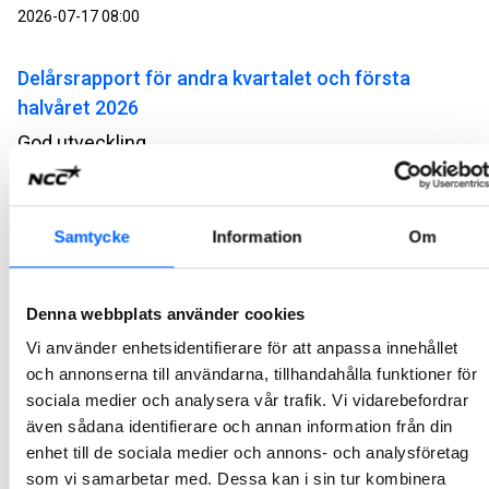
2026-07-17 08:00
Delårsrapport för andra kvartalet och första
halvåret 2026
God utveckling
2026-07-14 07:10
NCC bygger skola i Nesoddtangen i Norge
Samtycke
Information
Om
NCC ska på uppdrag av Nesodden kommun bygga en skola och idrottshall. Ordervärdet uppgår till cirka 340 MSEK.
2026-07-07 13:00
Denna webbplats använder cookies
Vi använder enhetsidentifierare för att anpassa innehållet
NCC bygger broar på Vestlandet i Norge
och annonserna till användarna, tillhandahålla funktioner för
sociala medier och analysera vår trafik. Vi vidarebefordrar
NCC ska på uppdrag av Vestland fylkeskommun bygga Atlöyförbindelsen i Norge. Projektet består av tre broar med tillhörande vägar som ska förbinda ön Atlöyna med fastlandet. Ordervärdet uppgår till cirka 1,4 miljarder SEK.
även sådana identifierare och annan information från din
2026-07-07 10:00
enhet till de sociala medier och annons- och analysföretag
som vi samarbetar med. Dessa kan i sin tur kombinera