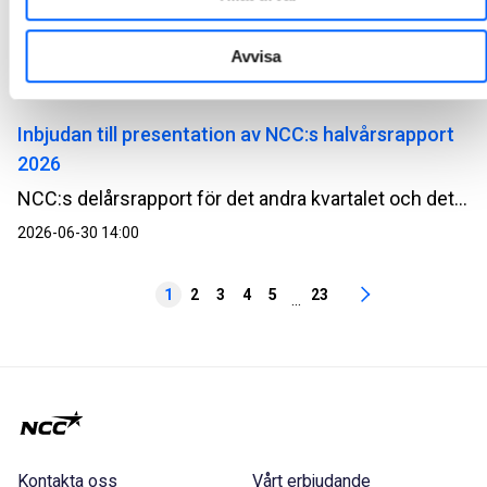
Upplands-Bro
NCC ska på uppdrag av Upplands-Brohus renovera och modernisera 119 lägenheter i Upplands-Bro. Utöver den omfattande renoveringen ska ytterligare 45 vindslägenheter byggas av befintlig vindsvåning. Affären är en totalentreprenad i samverkan och har ett ordervärde på cirka 300 MSEK.
Avvisa
2026-07-02 07:30
Inbjudan till presentation av NCC:s halvårsrapport
2026
NCC:s delårsrapport för det andra kvartalet och det första halvåret 2026 offentliggörs tisdagen den 14 juli 2026. Rapporten kommer att skickas ut och publiceras på NCC:s webbplats ncc.se/ir omkring kl. 07.10.
2026-06-30 14:00
1
2
3
4
5
23
...
Kontakta oss
Vårt erbjudande