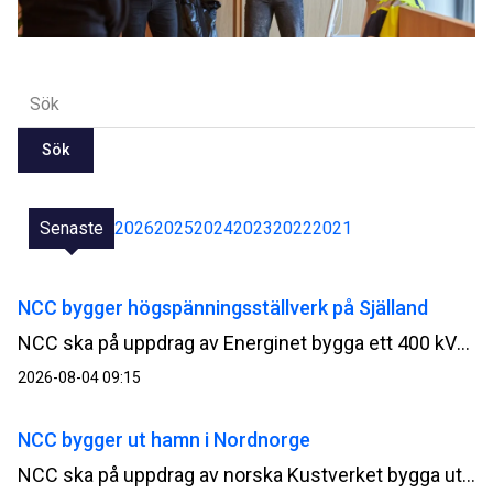
Sök
Senaste
2026
2025
2024
2023
2022
2021
NCC bygger högspänningsställverk på Själland
NCC ska på uppdrag av Energinet bygga ett 400 kV-ställverk vid Ringsbjerg på Själland i Danmark. I uppdraget ingår även att bygga ut ställverket vid Bjäverskov. Ordervärdet uppgår till cirka 190 MSEK.
2026-08-04 09:15
NCC bygger ut hamn i Nordnorge
NCC ska på uppdrag av norska Kustverket bygga ut Kjöllefjord fiskehamn i Finnmark i Nordnorge. Ordervärdet uppgår till cirka 500 MSEK.