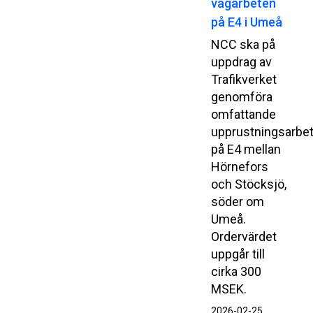
vägarbeten
på E4 i Umeå
NCC ska på
uppdrag av
Trafikverket
genomföra
omfattande
upprustningsarbe
på E4 mellan
Hörnefors
och Stöcksjö,
söder om
Umeå.
Ordervärdet
uppgår till
cirka 300
MSEK.
2026-02-25