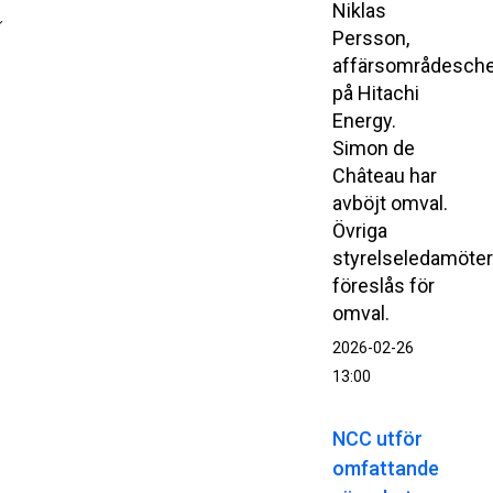
Niklas
Persson,
affärsområdesch
på Hitachi
Energy.
Simon de
Château har
avböjt omval.
Övriga
styrelseledamöte
föreslås för
omval.
2026-02-26
13:00
NCC utför
omfattande