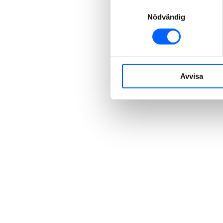
Samtyckesval
Nödvändig
Avvisa