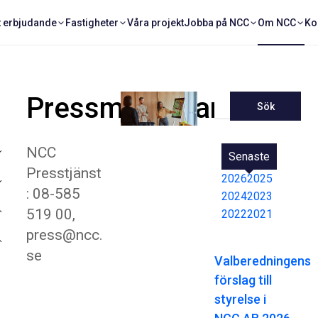
t erbjudande
Fastigheter
Våra projekt
Jobba på NCC
Om NCC
Ko
Pressmeddelanden
Sök
NCC
Senaste
Presstjänst
2026
2025
: 08-585
2024
2023
519 00,
2022
2021
press@ncc.
se
Valberedningens
förslag till
styrelse i