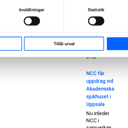
direkt
Inställningar
Statistik
anslutning till
Chalmers
Tekniska
Högskola i
Göteborg.
Tillåt urval
2026-02-24
07:30
NCC får
uppdrag vid
Akademiska
sjukhuset i
Uppsala
Nu inleder
NCC i
samverkan