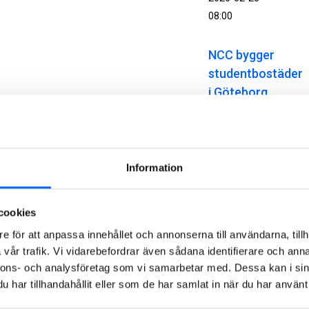
08:00
NCC bygger
studentbostäder
i Göteborg
NCC ska på
uppdrag av
Chalmers
Studentbostäder
Information
bygga Nya
Holtermanska,
cookies
student- och
forskarbostäder
e för att anpassa innehållet och annonserna till användarna, tillh
som ger nära
vår trafik. Vi vidarebefordrar även sådana identifierare och anna
nnons- och analysföretag som vi samarbetar med. Dessa kan i sin
500
har tillhandahållit eller som de har samlat in när du har använt 
studenter en
bostad i