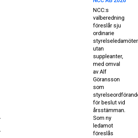
NCC AB 2026
NCC:s
valberedning
föreslår sju
ordinarie
styrelseledamöte
utan
suppleanter,
med omval
av Alf
Göransson
som
styrelseordförand
för beslut vid
årsstämman.
Som ny
ledamot
föreslås