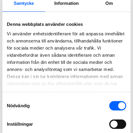
Samtycke
Information
Om
Denna webbplats använder cookies
Vi använder enhetsidentifierare för att anpassa innehållet
och annonserna till användarna, tillhandahålla funktioner
för sociala medier och analysera vår trafik. Vi
Läs mer om NCC
vidarebefordrar även sådana identifierare och annan
information från din enhet till de sociala medier och
Vi utmanar oss själva för att skapa en bättre
annons- och analysföretag som vi samarbetar med.
morgondag med lösningar av högsta klass. Vi vill
Dessa kan i sin tur kombinera informationen med annan
driva utvecklingen framåt, lyssna, dela idéer och
information som du har tillhandahållit eller som de har
samarbeta.
samlat in när du har använt deras tjänster.
Samtyckesval
Nödvändig
Läs årsredovisningen
Inställningar