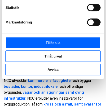
NCC:s huvudsakliga verksamhet bedrivs i Sverige, Norge,
Statistik
Finland och Danmark.
NCC har sex affärsområden:
Marknadsföring
NCC Infrastructure
NCC Building Sweden
Tillåt alla
NCC Building Nordics
NCC Industry
Tillåt urval
NCC Property Development
NCC Green Industry Transformation
Avvisa
NCC utvecklar
kommersiella fastigheter
och bygger
bostäder, kontor, industrilokaler
och offentliga
byggnader,
vägar och anläggningar samt övrig
infrastruktur
. NCC erbjuder även insatsvaror för
byggproduktion, såsom
kross och asfalt, samt svarar för