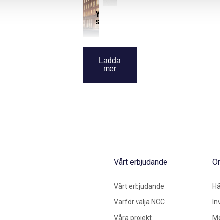
Yrket 4
Solna
Ladda
mer
Vårt erbjudande
O
Vårt erbjudande
Hå
Varför välja NCC
In
Våra projekt
Me