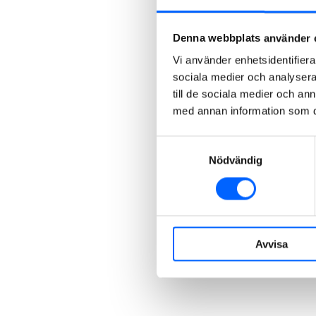
Denna webbplats använder 
Vi använder enhetsidentifierar
sociala medier och analysera 
till de sociala medier och a
med annan information som du 
Samtyckesval
Nödvändig
Avvisa