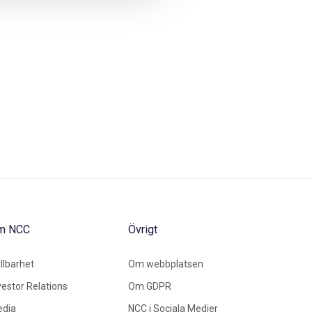
m NCC
Övrigt
llbarhet
Om webbplatsen
vestor Relations
Om GDPR
dia
NCC i Sociala Medier