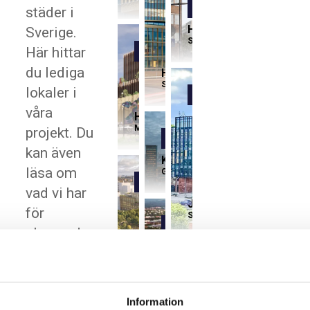
Kommande
städer i
Hornsberg
Sverige.
Stockholm
Här hittar
Kommande
du lediga
Hangar 5
Stockholm
lokaler i
Referens
våra
Hyllie
Malmö
projekt. Du
Referens
kan även
Kineum
läsa om
Göteborg
Kommande
vad vi har
Järva krog
för
Solna
Referens
planerade
Kristineberg
projekt
Stockholm
Referens
framöver
MIMO
samt några
Information
Mölndal