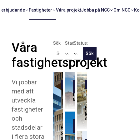
t erbjudande
Fastigheter
Våra projekt
Jobba på NCC
Om NCC
Ko
Våra
Sök
Stad:
Status:
Sök
fastighetsprojekt
Vi jobbar
Referens
Uthyrning
Uthyrning pågår
pågår
med att
FlowHyllie
utveckla
Malmö
Habitat
fastigheter
Masthuggskajen
och
Göteborg
Uthyrning
stadsdelar
Brick
pågår
Studios
i flera stora
Göteborg