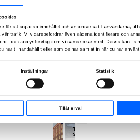
av våra
Referens
utvalda
Masthuggskajen
Göteborg
cookies
referenspro
Uthyrning
pågår
e för att anpassa innehållet och annonserna till användarna, tillh
jekt som vi
Mölndal
vår trafik. Vi vidarebefordrar även sådana identifierare och anna
Mölndal
är lite extra
Kommande
nnons- och analysföretag som vi samarbetar med. Dessa kan i sin
stolta över.
har tillhandahållit eller som de har samlat in när du har använt 
Nyhamnen
Malmö
Uthyrning
pågår
Nova
Inställningar
Statistik
Solna
Kommande
Park
Central
Göteborg
Referens
Tillåt urval
Våghuset
Göteborg
Pågående
Telefonplan
Stockholm