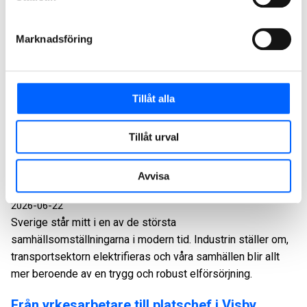
Solna. En ny plats innebar även en ny rotation, och näst på
tur stod inköpsavdelningen Category Management (CM).
Marknadsföring
Från grävmaskinist till platschef i Karlskrona
2026-06-25
Jag heter Ida Jensen och jag började på NCC i december
Tillåt alla
2025. Ett halvår senare är jag platschef i ett kajprojekt mitt i
Karlskrona. Det är ett steg jag inte hade planerat, och när
frågan kom var svaret inte självklart.
Tillåt urval
Så bygger vi framtidens elnät för ett
Avvisa
elektrifierat Sverige
2026-06-22
Sverige står mitt i en av de största
samhällsomställningarna i modern tid. Industrin ställer om,
transportsektorn elektrifieras och våra samhällen blir allt
mer beroende av en trygg och robust elförsörjning.
Från yrkesarbetare till platschef i Visby