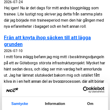
2026-07-24
Hej igen! Nu är det dags för mitt andra blogginlägg som
trainee. Lite lustigt nog skriver jag detta från samma plats
där jag började min traineeperiod men den här gången med
nya erfarenheter i bagaget och en helt annan roll.
Från att knyta ihop säcken till att lägga
grunden
2026-07-10
I mitt förra inlägg befann jag mig mitt i besiktningsdjungeln
på ett av Göteborgs största infrastrukturprojekt. Mycket har
hänt sedan dess, och idag ser min vardag helt annorlunda
ut. Jag har lämnat slutskedet bakom mig och istället fått
kliva in i en helt annan del av byggprocessen, där allt börjar
ta form.
Ombyggnation i central stadsmiljö, Kvarteret
Samtycke
Information
Om
Johanna i Göteborg