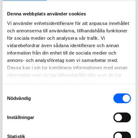
2026-07-07
Att genomföra en ombyggnation i central stadsmiljö innebär
Denna webbplats använder cookies
särskilda förutsättningar. I Kvarteret Johanna i centrala
Vi använder enhetsidentifierare för att anpassa innehållet
Göteborg har NCC byggt ihop fem fastigheter i direkt
och annonserna till användarna, tillhandahålla funktioner
anslutning till kollektivtrafik, handel och ett intensivt
för sociala medier och analysera vår trafik. Vi
stadsliv runt Brunnsparken.
vidarebefordrar även sådana identifierare och annan
information från din enhet till de sociala medier och
Yrket 4: Nu går vi in i nästa fas
annons- och analysföretag som vi samarbetar med.
2026-07-02
Dessa kan i sin tur kombinera informationen med annan
Den här fasen i byggprojektet är något speciellt, det känner
information som du har tillhandahållit eller som de har
vi båda. När ritningar, beslut och planering plötsligt blir
samlat in när du har använt deras tjänster.
något fysiskt och huset börjar resa sig. I början av juni
Samtyckesval
nådde Yrket 4 den milstolpen.
Nödvändig
Välkommen tillbaka!
2026-06-26
Inställningar
När mitt senaste blogginlägg publicerades hade jag precis
flyttat från projektet Station Hagastaden in till kontoret i
Statistik