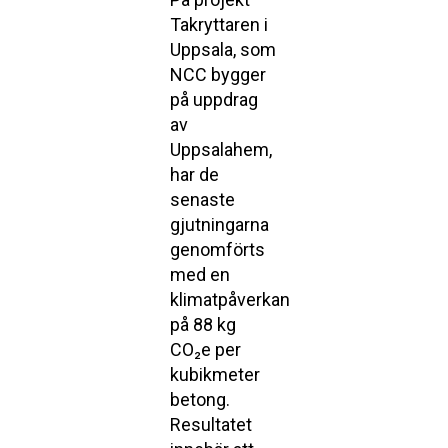
Takryttaren i
Uppsala, som
NCC bygger
på uppdrag
av
Uppsalahem,
har de
senaste
gjutningarna
genomförts
med en
klimatpåverkan
på 88 kg
CO₂e per
kubikmeter
betong.
Resultatet