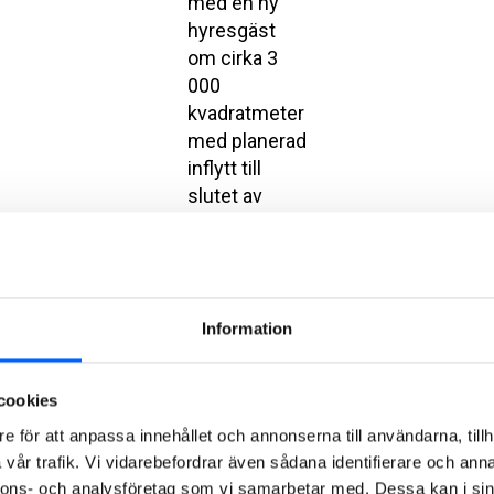
med en ny
hyresgäst
om cirka 3
000
kvadratmeter
med planerad
inflytt till
slutet av
2027.
Kontorsbyggnaden
ligger i
Centralstaden
Information
Göteborg,
den nya
stadsdel
cookies
som växer
e för att anpassa innehållet och annonserna till användarna, tillh
fram runt
vår trafik. Vi vidarebefordrar även sådana identifierare och anna
Centralstationen.
nnons- och analysföretag som vi samarbetar med. Dessa kan i sin