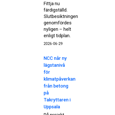
Fittja nu
färdigställd.
Slutbesiktningen
genomfördes
nyligen – helt
enligt tidplan.
2026-06-29
NCC når ny
lägstanivå
för
klimatpåverkan
från betong
på
Takryttaren i
Uppsala
På projekt