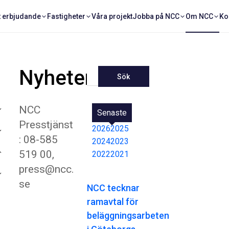
t erbjudande
Fastigheter
Våra projekt
Jobba på NCC
Om NCC
Ko
Nyheter
Sök
NCC
Senaste
Presstjänst
2026
2025
: 08-585
2024
2023
519 00,
2022
2021
press@ncc.
se
NCC tecknar
ramavtal för
beläggningsarbeten