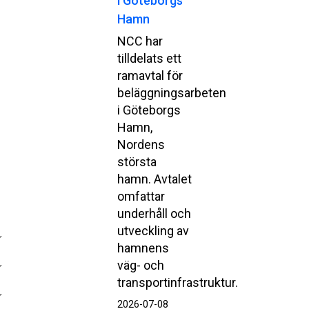
i Göteborgs
Hamn
NCC har
tilldelats ett
ramavtal för
beläggningsarbeten
i Göteborgs
Hamn,
Nordens
största
hamn. Avtalet
omfattar
underhåll och
utveckling av
hamnens
väg- och
transportinfrastruktur.
2026-07-08