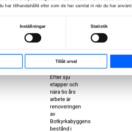
2026-07-02
har tillhandahållit eller som de har samlat in när du har använt 
NCC slutför
Inställningar
Statistik
tioårigt
projekt –
nära 1 400
lägenheter
stambytta i
Tillåt urval
Fittja
Efter sju
etapper och
nära tio års
arbete är
renoveringen
av
Botkyrkabyggens
bestånd i