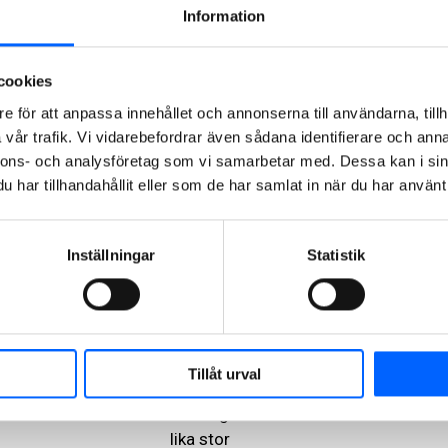
Aktier i NCC
Information
utges i två
serier, serie A
cookies
och serie B.
Aktie av serie
e för att anpassa innehållet och annonserna till användarna, tillh
vår trafik. Vi vidarebefordrar även sådana identifierare och anna
A berättigar
nnons- och analysföretag som vi samarbetar med. Dessa kan i sin
till tio röster
har tillhandahållit eller som de har samlat in när du har använt 
och aktie av
serie B till en
röst. Alla
Inställningar
Statistik
aktier ger
samma rätt
till andel i
bolagets
tillgångar och
Tillåt urval
vinst och
berättigar till
lika stor