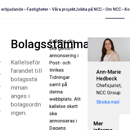
t erbjudande
Fastigheter
Våra projekt
Jobba på NCC
Om NCC
Ko
Bolagsstämma
Kallelse ska
ske genom
annonsering i
Kallelseför
Post- och
Inrikes
farandet till
Ann-Marie
Tidningar
Hedbeck
bolagsstä
samt på
Chefsjurist,
mman
denna
NCC Group
anges i
webbplats. Att
Skicka mail
bolagsordn
kallelse skett
ingen.
ska
annonseras i
Mer
Dagens