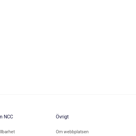
m NCC
Övrigt
llbarhet
Om webbplatsen