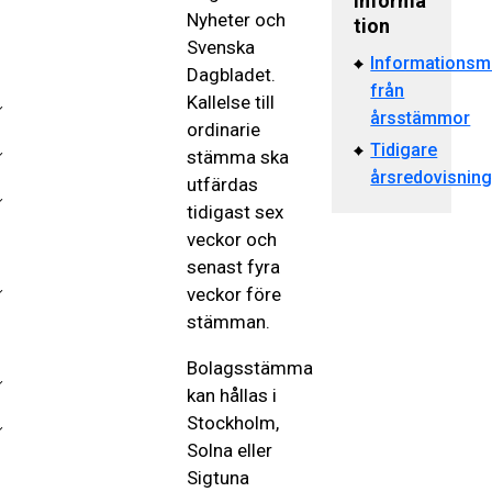
informa
Nyheter och
tion
Svenska
Informationsma
Dagbladet.
från
Kallelse till
årsstämmor
ordinarie
Tidigare
stämma ska
årsredovisning
utfärdas
tidigast sex
veckor och
senast fyra
veckor före
stämman.
Bolagsstämma
kan hållas i
Stockholm,
Solna eller
Sigtuna