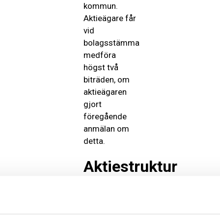
kommun.
Aktieägare får
vid
bolagsstämma
medföra
högst två
biträden, om
aktieägaren
gjort
föregående
anmälan om
detta.
Aktiestruktur
och
rösträtt