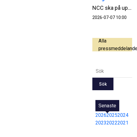
NCC ska på uppdrag av Vestland fylkeskommun bygga Atlöyförbindelsen i Norge. Projektet består av tre broar med tillhörande vägar som ska förbinda ön Atlöyna med fastlandet. Ordervärdet uppgår till cirka 1,4 miljarder SEK.
2026-07-07 10:00
Alla
pressmeddeland
Sök
Senaste
2026
2025
2024
2023
2022
2021