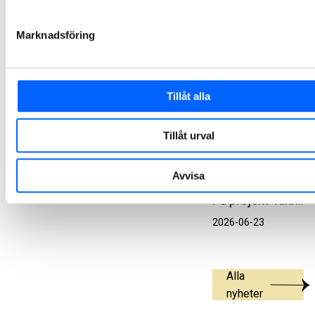
Fittja
Efter sju etapper och nära tio års arbete är renoveringen av Botkyrkabyggens bestånd i Fittja nu färdigställd. Slutbesiktningen genomfördes nyligen – helt enligt tidplan.
Marknadsföring
2026-06-29
NCC når ny
Tillåt alla
lägstanivå för
klimatpåverkan
Tillåt urval
från betong på
Takryttaren i
Avvisa
Uppsala
På projekt Takryttaren i Uppsala, som NCC bygger på uppdrag av Uppsalahem, har de senaste gjutningarna genomförts med en klimatpåverkan på 88 kg CO₂e per kubikmeter betong. Resultatet innebär att NCC har nått en ny lägstanivå för klimatpåverkan från betong baserad på etablerade material och produktionsmetoder.
2026-06-23
Alla
nyheter