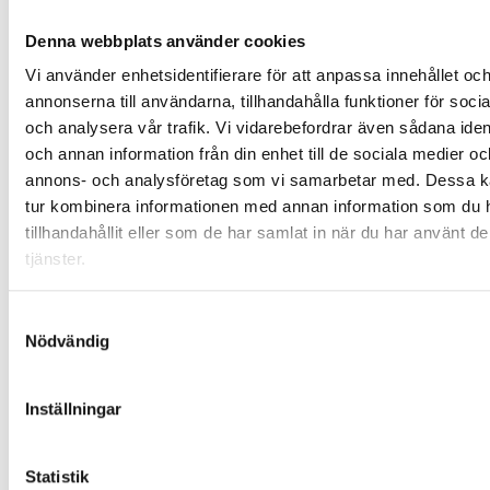
2026-07-02
Denna webbplats använder cookies
Vi använder enhetsidentifierare för att anpassa innehållet oc
Ny hyresgäst till
annonserna till användarna, tillhandahålla funktioner för soci
Park Central i
och analysera vår trafik. Vi vidarebefordrar även sådana ident
Göteborg,
och annan information från din enhet till de sociala medier oc
tecknar avtal
annons- och analysföretag som vi samarbetar med. Dessa ka
om 3 000
tur kombinera informationen med annan information som du 
kvadratmeter
tillhandahållit eller som de har samlat in när du har använt d
Park Central i Göteborg har tecknat hyresavtal med en ny hyresgäst om cirka 3 000 kvadratmeter med planerad inflytt till slutet av 2027. Kontorsbyggnaden ligger i Centralstaden Göteborg, den nya stadsdel som växer fram runt Centralstationen.
tjänster.
2026-07-02
Samtyckesval
Nödvändig
NCC slutför
tioårigt projekt
– nära 1 400
Inställningar
lägenheter
stambytta i
Statistik