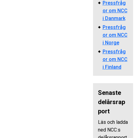
Pressfråg
or om NCC
i Danmark
Pressfråg
or om NCC
i Norge
Pressfråg
or om NCC
i Finland
Senaste
delårsrap
port
Läs och ladda
ned NCC:s
delårsrapport