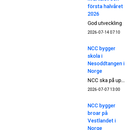
första halvåret
2026
God utveckling
2026-07-14 07:10
NCC bygger
skola i
Nesoddtangen i
Norge
NCC ska på uppdrag av Nesodden kommun bygga en skola och idrottshall. Ordervärdet uppgår till cirka 340 MSEK.
2026-07-07 13:00
NCC bygger
broar på
Vestlandet i
Norge