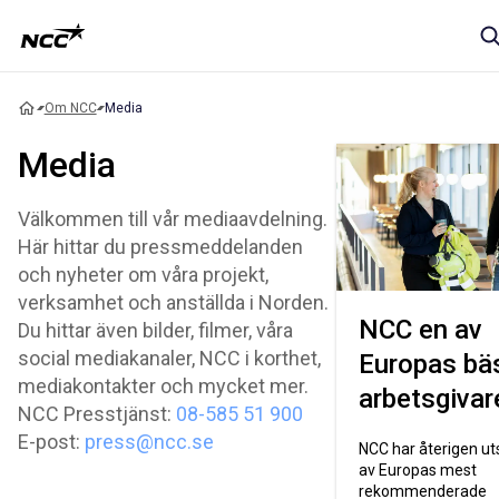
Om NCC
Media
Media
Välkommen till vår mediaavdelning.
Här hittar du pressmeddelanden
och nyheter om våra projekt,
verksamhet och anställda i Norden.
NCC en av
Du hittar även bilder, filmer, våra
social mediakanaler, NCC i korthet,
Europas bä
mediakontakter och mycket mer.
arbetsgivar
NCC Presstjänst:
08-585 51 900
E-post:
press@ncc.se
NCC har återigen utse
av Europas mest
rekommenderade