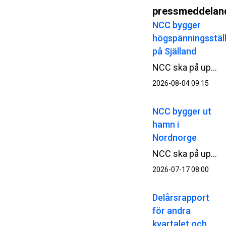
pressmeddelan
NCC bygger
högspänningsstäl
på Själland
NCC ska på uppdrag av Energinet bygga ett 400 kV-ställverk vid Ringsbjerg på Själland i Danmark. I uppdraget ingår även att bygga ut ställverket vid Bjäverskov. Ordervärdet uppgår till cirka 190 MSEK.
2026-08-04 09:15
NCC bygger ut
hamn i
Nordnorge
NCC ska på uppdrag av norska Kustverket bygga ut Kjöllefjord fiskehamn i Finnmark i Nordnorge. Ordervärdet uppgår till cirka 500 MSEK.
2026-07-17 08:00
Delårsrapport
för andra
kvartalet och