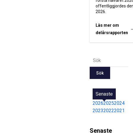
första halvåret 202
offentliggjordes den 
2026.
Läs mer om
delårsrapporten
Sök
Senaste
2026
2025
2024
2023
2022
2021
Senaste