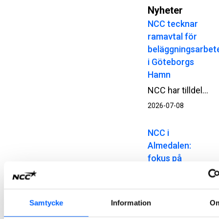
Nyheter
NCC tecknar
ramavtal för
beläggningsarbet
i Göteborgs
Hamn
NCC har tilldelats ett ramavtal för beläggningsarbeten i Göteborgs Hamn, Nordens största hamn. Avtalet omfattar underhåll och utveckling av hamnens väg- och transportinfrastruktur.
2026-07-08
NCC i
Almedalen:
fokus på
samhällsinfrastru
och cirkulärt
byggande
Samtycke
Information
O
Under Almedalsveckan samlade NCC beslutsfattare, kunder och branschaktörer kring hur vi går från ambition till genomförande i framtidens samhällsbyggande.