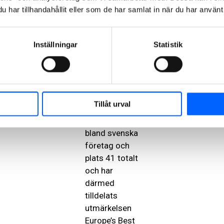
har tillhandahållit eller som de har samlat in när du har använt 
är en av NCC:s
största
styrkor som
Inställningar
Statistik
arbetsgivare,
säger Marie
Reifeldt.
NCC placerar
Tillåt urval
sig på en
tredje plats
bland svenska
företag och
plats 41 totalt
och har
därmed
tilldelats
utmärkelsen
Europe’s Best