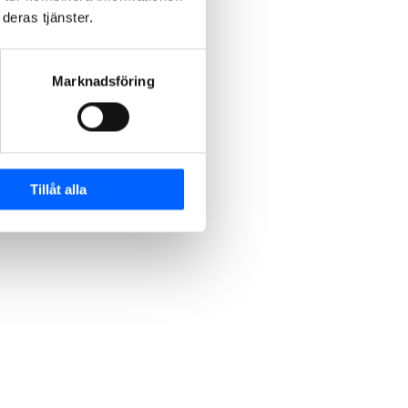
deras tjänster.
Marknadsföring
Tillåt alla