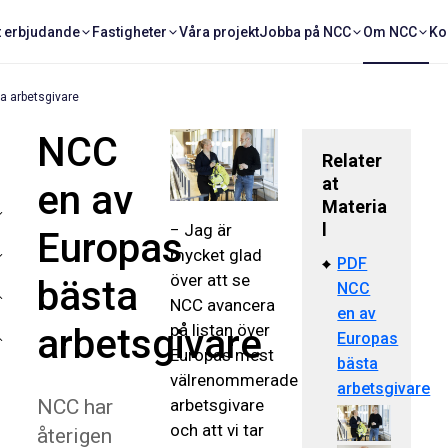
t erbjudande
Fastigheter
Våra projekt
Jobba på NCC
Om NCC
Ko
a arbetsgivare
NCC
Relater
at
en av
Materia
l
− Jag är
Europas
mycket glad
PDF
över att se
bästa
NCC
NCC avancera
en av
på listan över
arbetsgivare
Europas
Europas mest
bästa
välrenommerade
arbetsgivare
NCC har
arbetsgivare
och att vi tar
återigen