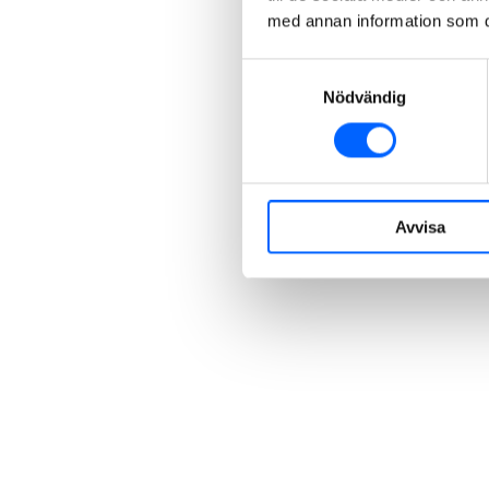
med annan information som du 
Samtyckesval
Nödvändig
Avvisa