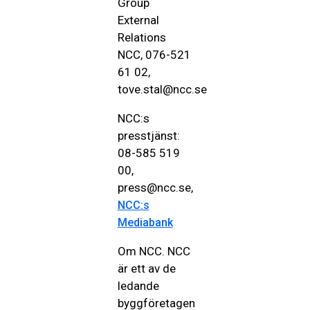
Group
External
Relations
NCC, 076-521
61 02,
tove.stal@ncc.se
NCC:s
presstjänst:
08-585 519
00,
press@ncc.se,
NCC:s
Mediabank
Om NCC. NCC
är ett av de
ledande
byggföretagen