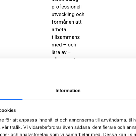
professionell
utveckling och
förmånen att
arbeta
tillsammans
med – och
lära av –
några av de
allra mest
kompetenta
kollegorna i
vår bransch.
Information
Detta fokus
på både
cookies
individuell och
e för att anpassa innehållet och annonserna till användarna, tillh
gemensam
vår trafik. Vi vidarebefordrar även sådana identifierare och anna
utveckling och
nnons- och analysföretag som vi samarbetar med. Dessa kan i sin
kunskapsdelning