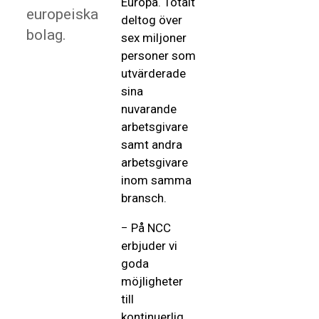
Europa. Totalt
europeiska
deltog över
bolag.
sex miljoner
personer som
utvärderade
sina
nuvarande
arbetsgivare
samt andra
arbetsgivare
inom samma
bransch.
− På NCC
erbjuder vi
goda
möjligheter
till
kontinuerlig