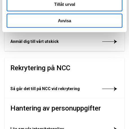
Bli en del av NCC!
Tillåt urval
Få tips om lediga jobb
Avvisa
Anmäl dig till vårt utskick
Rekrytering på NCC
Så går det till på NCC vid rekrytering
Hantering av personuppgifter
Läs om vår integritetspolicy