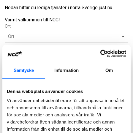
Nedan hittar du lediga tjänster i norra Sverige just nu.
Varmt välkommen till NCC!
Ort
Jobbtitel
Ort
Ansök senast
Platschef Building Norrland
Umeå
2026-08-21
Quality Manager for a Mega
Samtycke
Information
Om
Project in Luleå, Northern
Luleå
2026-08-15
Sweden
Supervisor
Skellefteå
2026-08-14
Denna webbplats använder cookies
Bergarbetare
Skellefteå
2026-08-14
Vi använder enhetsidentifierare för att anpassa innehållet
Product Developer Stone
Flera
och annonserna till användarna, tillhandahålla funktioner
2026-08-30
orter
Materials
för sociala medier och analysera vår trafik. Vi
Flera
vidarebefordrar även sådana identifierare och annan
Maskin- och teknikchef
2026-08-30
orter
information från din enhet till de sociala medier och
Flera