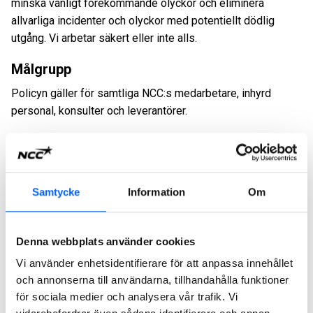
minska vanligt förekommande olyckor och eliminera
allvarliga incidenter och olyckor med potentiellt dödlig
utgång. Vi arbetar säkert eller inte alls.
Målgrupp
Policyn gäller för samtliga NCC:s medarbetare, inhyrd
personal, konsulter och leverantörer.
Hur uppfylls kraven för hälsosam och säker
arbetsmiljö
Alla har ett ansvar för att bidra till en hälsosam och säker
Samtycke
Information
Om
arbetsplats. Alla som arbetar på NCC:s arbetsplatser har
mandat och ansvar för att kräva ”Time Out” och agera om
de upptäcker en risk eller ett riskfyllt beteende.
Denna webbplats använder cookies
Leverantörer, metoder och produkter ska alltid väljas med
Vi använder enhetsidentifierare för att anpassa innehållet
hänsyn till hälsa och säkerhet.
och annonserna till användarna, tillhandahålla funktioner
Regelbundna bedömningar och utvärderingar av all
för sociala medier och analysera vår trafik. Vi
verksamhet ska genomföras för att så tidigt som möjligt