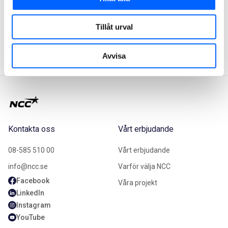
krav.
NCC ska i samråd och genom samverkan med
Tillåt urval
arbetstagare och deras representanter främja en
hälsosam och säker arbetsmiljö.
Avvisa
Kontakta oss
Vårt erbjudande
08-585 510 00
Vårt erbjudande
info@ncc.se
Varför välja NCC
Facebook
Våra projekt
LinkedIn
Instagram
YouTube