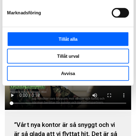
Wint - Kineum
Marknadsföring
Wint var en av de första hyresgästerna som flyttade sitt
kontor till
Kineum
. Företaget sökte en ny arbetsplats som
stack ut och det fann de i Kineum.
Tillåt alla
Tillåt urval
Avvisa
Vårt nya kontor är så snyggt och vi
är så glada att vi flyttat hit. Det är så