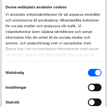
flytta sitt huvudkontor till huset.
Denna webbplats använder cookies
Vi använder enhetsidentifierare för att anpassa innehållet
och annonserna till användarna, tillhandahålla funktioner
för sociala medier och analysera vår trafik. Vi
vidarebefordrar även sådana identifierare och annan
information från din enhet till de sociala medier och
annons- och analysföretag som vi samarbetar med.
Dessa kan i sin tur kombinera informationen med annan
information som du har tillhandahållit eller som de har
samlat in när du har använt deras tjänster.
Samtyckesval
Nödvändig
Det har varit ett jättebra samarbete.
Vi har gjort det ihop och vi har arbetat
Inställningar
mot ett gemensamt mål.
Jonas Stenberg, VD Ess Group
Statistik