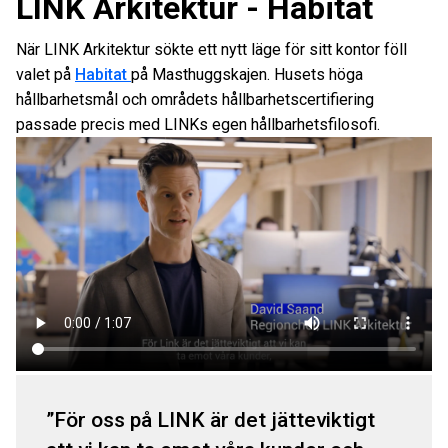
LINK Arkitektur - Habitat
När LINK Arkitektur sökte ett nytt läge för sitt kontor föll
valet på
Habitat
på Masthuggskajen. Husets höga
hållbarhetsmål och områdets hållbarhetscertifiering
passade precis med LINKs egen hållbarhetsfilosofi.
För oss på LINK är det jätteviktigt