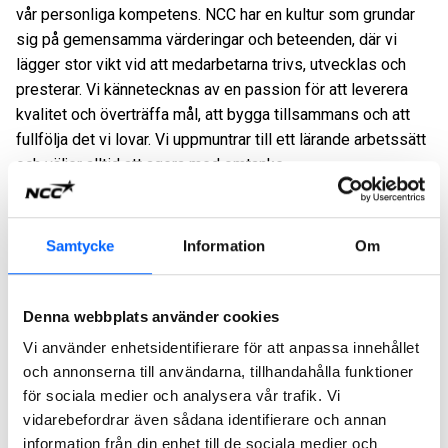
vår personliga kompetens. NCC har en kultur som grundar
sig på gemensamma värderingar och beteenden, där vi
lägger stor vikt vid att medarbetarna trivs, utvecklas och
presterar. Vi kännetecknas av en passion för att leverera
kvalitet och överträffa mål, att bygga tillsammans och att
fullfölja det vi lovar. Vi uppmuntrar till ett lärande arbetssätt
och väljer alltid att agera med omtanke.
NCC Employee Voice –
Samtycke
Information
Om
medarbetarundersökning för
en attraktiv arbetsplats
Denna webbplats använder cookies
NCC uppmuntrar alla medarbetare till att vara med och
Vi använder enhetsidentifierare för att anpassa innehållet
förbättra den gemensamma arbetsplatsen. En viktig del är
och annonserna till användarna, tillhandahålla funktioner
medarbetarundersökningen NCC Employee Voice, där våra
för sociala medier och analysera vår trafik. Vi
medarbetare har möjlighet att uttrycka sin åsikt och bidra till
vidarebefordrar även sådana identifierare och annan
förbättringar som gör NCC till en mer attraktiv arbetsplats.
information från din enhet till de sociala medier och