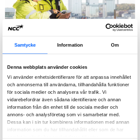
Samtycke
Information
Om
Våra lösningar och tjänster
Denna webbplats använder cookies
Med oss får du en kompetensdriven och engagerad partner
Vi använder enhetsidentifierare för att anpassa innehållet
som erbjuder allt från utvalda tjänster till helhetslösningar
och annonserna till användarna, tillhandahålla funktioner
för dina projekt.
för sociala medier och analysera vår trafik. Vi
vidarebefordrar även sådana identifierare och annan
information från din enhet till de sociala medier och
Alla våra lösningar och tjänster
annons- och analysföretag som vi samarbetar med.
Dessa kan i sin tur kombinera informationen med annan
information som du har tillhandahållit eller som de har
samlat in när du har använt deras tjänster.