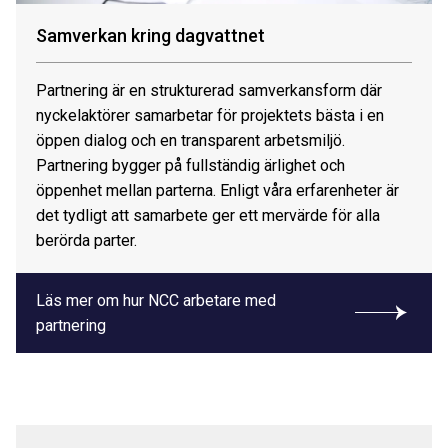
Vinster
Samverkan kring dagvattnet
Infiltration
Partnering är en strukturerad samverkansform där
Upptag och magasinering av nederbörd
nyckelaktörer samarbetar för projektets bästa i en
Mångfunktionella ytor, översvämningsytor som
öppen dialog och en transparent arbetsmiljö.
även kan fungera som rekreationsytor
Partnering bygger på fullständig ärlighet och
Översvämning och erosionsskydd
öppenhet mellan parterna. Enligt våra erfarenheter är
Avskiljning och nedbrytning av föroreningar
det tydligt att samarbete ger ett mervärde för alla
Biologisk mångfald
berörda parter.
Läs mer om hur NCC arbetare med
partnering