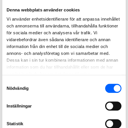
Stadens ytor som vattensystem
Det finns många ytor i staden som kan användas för flera
Denna webbplats använder cookies
funktioner. Torg, parker, sportplaner och skolgårdar kan
Vi använder enhetsidentifierare för att anpassa innehållet
utformas för att vid intensiva regn samla och fördröja
och annonserna till användarna, tillhandahålla funktioner
vatten.
för sociala medier och analysera vår trafik. Vi
vidarebefordrar även sådana identifierare och annan
information från din enhet till de sociala medier och
annons- och analysföretag som vi samarbetar med.
Dessa kan i sin tur kombinera informationen med annan
information som du har tillhandahållit eller som de har
samlat in när du har använt deras tjänster.
Samtyckesval
Nödvändig
Inställningar
Regnbäddar avlastar VA-systemet
Statistik
29 963 växter och några 10-tals regnbäddar på Vårvik