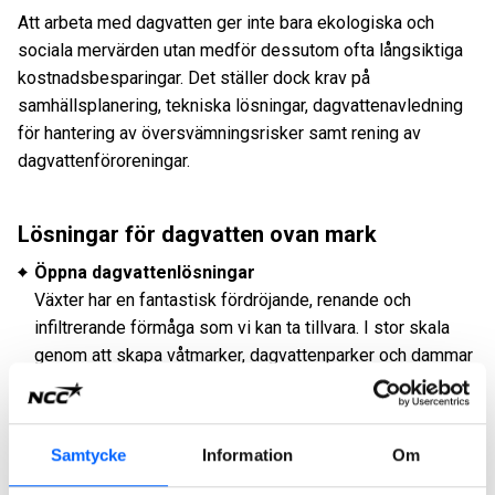
Att arbeta med dagvatten ger inte bara ekologiska och
sociala mervärden utan medför dessutom ofta långsiktiga
kostnadsbesparingar. Det ställer dock krav på
samhällsplanering, tekniska lösningar, dagvattenavledning
för hantering av översvämningsrisker samt rening av
dagvattenföroreningar.
Lösningar för dagvatten ovan mark
Öppna dagvattenlösningar
Växter har en fantastisk fördröjande, renande och
infiltrerande förmåga som vi kan ta tillvara. I stor skala
genom att skapa våtmarker, dagvattenparker och dammar
eller i mindre skala genom dagvattenbiofilter och
sedumtak. Grönska och vattenspeglar ger också
människorna i staden en trivsam och estetiskt tilltalande
Samtycke
Information
Om
miljö.