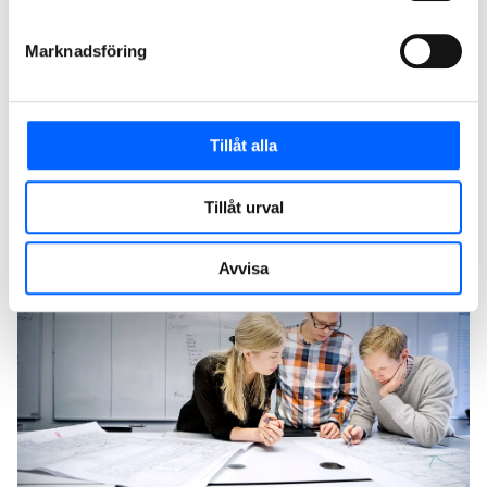
i Trollhättan - NCC:s blogg
Marknadsföring
Tillåt alla
Exempel på produkter och tjänster
kopplade till dagvattenhantering
Tillåt urval
Åtgärder
Avvisa
Genomsläppliga markbeläggningar
Fördröjningsmagasin, dammar och anlagda
våtmarker
Barriärer och jordförstärkning
Utbyggnad och renovering av ledningsnät
Träd och blomstrande biotoper
Sociodukter, ekodukter, faunapassager