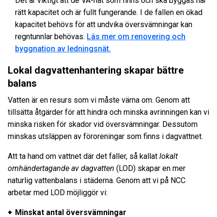
Det är viktigt att de VA-nät som finns och ska byggas har
rätt kapacitet och är fullt fungerande. I de fallen en ökad
kapacitet behövs för att undvika översvämningar kan
regntunnlar behövas.
Läs mer om renovering och
byggnation av ledningsnät.
Lokal dagvattenhantering skapar bättre
balans
Vatten är en resurs som vi måste värna om. Genom att
tillsätta åtgärder för att hindra och minska avrinningen kan vi
minska risken för skador vid översvämningar. Dessutom
minskas utsläppen av föroreningar som finns i dagvattnet.
Att ta hand om vattnet där det faller, så kallat
lokalt
omhändertagande av dagvatten
(LOD) skapar en mer
naturlig vattenbalans i städerna. Genom att vi på NCC
arbetar med LOD möjliggör vi:
Minskat antal översvämningar