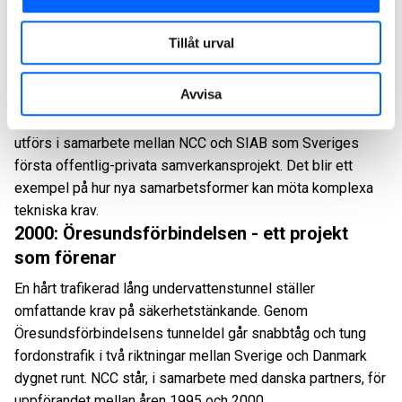
1997: Ntt format för samverkan när Arlanda
Tillåt urval
Express byggs
Avvisa
Tåglinjen mellan Stockholm och Arlanda flygplats ställer
höga krav på tillförlitlighet och energieffektivitet. Projektet
utförs i samarbete mellan NCC och SIAB som Sveriges
första offentlig-privata samverkansprojekt. Det blir ett
exempel på hur nya samarbetsformer kan möta komplexa
tekniska krav.
2000: Öresundsförbindelsen - ett projekt
som förenar
En hårt trafikerad lång undervattenstunnel ställer
omfattande krav på säkerhetstänkande. Genom
Öresundsförbindelsens tunneldel går snabbtåg och tung
fordonstrafik i två riktningar mellan Sverige och Danmark
dygnet runt. NCC står, i samarbete med danska partners, för
uppförandet mellan åren 1995 och 2000.