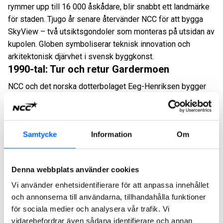
rymmer upp till 16 000 åskådare, blir snabbt ett landmärke
för staden. Tjugo år senare återvänder NCC för att bygga
SkyView – två utsiktsgondoler som monteras på utsidan av
kupolen. Globen symboliserar teknisk innovation och
arkitektonisk djärvhet i svensk byggkonst.
1990-tal:
Tur och retur Gardermoen
NCC och det norska dotterbolaget
Eeg
-Henriksen bygger
Gardermoen flygplats utanför Oslo. Projektet kräver
särskild hänsyn till miljön och hantering av flera trafikslag.
Efter ett väl genomfört arbete får NCC fortsatt förtroende
Samtycke
Information
Om
att bygga ut flygplatsen 2012. Hög kompetens inom
betongarbeten och säkert genomförande lyfts fram som
avgörande faktorer.
Denna webbplats använder cookies
Vi använder enhetsidentifierare för att anpassa innehållet
och annonserna till användarna, tillhandahålla funktioner
för sociala medier och analysera vår trafik. Vi
vidarebefordrar även sådana identifierare och annan