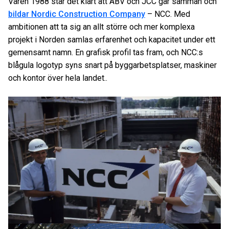
Våren 1988 står det klart att ABV och JCC går samman och
bildar Nordic Construction Company
– NCC. Med
ambitionen att ta sig an allt större och mer komplexa
projekt i Norden samlas erfarenhet och kapacitet under ett
gemensamt namn. En grafisk profil tas fram, och NCC:s
blågula logotyp syns snart på byggarbetsplatser, maskiner
och kontor över hela landet..