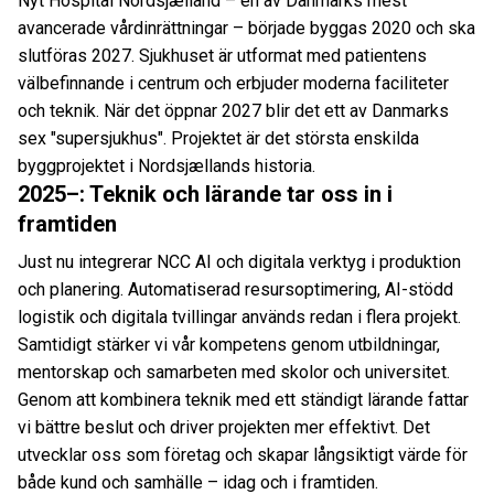
Nyt Hospital Nordsjælland – en av Danmarks mest
avancerade vårdinrättningar – började byggas 2020 och ska
slutföras 2027. Sjukhuset är utformat med patientens
välbefinnande i centrum och erbjuder moderna faciliteter
och teknik. När det öppnar 2027 blir det ett av Danmarks
sex "supersjukhus". Projektet är det största enskilda
byggprojektet i Nordsjællands historia.
2025–: Teknik och lärande tar oss in i
framtiden
Just nu integrerar NCC AI och digitala verktyg i produktion
och planering. Automatiserad resursoptimering, AI-stödd
logistik och digitala tvillingar används redan i flera projekt.
Samtidigt stärker vi vår kompetens genom utbildningar,
mentorskap och samarbeten med skolor och universitet.
Genom att kombinera teknik med ett ständigt lärande fattar
vi bättre beslut och driver projekten mer effektivt. Det
utvecklar oss som företag och skapar långsiktigt värde för
både kund och samhälle – idag och i framtiden.