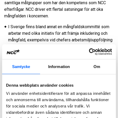
samtliga målgrupper som har den kompetens som NCC
efterfrågar. NCC driver ett flertal satsningar för att öka
mångfalden i koncernen.
I Sverige finns bland annat en mångfaldskommitté som
arbetar med olika initiativ för att främja inkludering och
mångfald, exempelvis vid chefers arbetsmiljöuppföljning
och vid onboarding av nyanställda.
I Sverige finns även kunskapshöjande temadag på temat
diskriminering och mobbning, deltagande i det externa
Samtycke
Information
Om
mentornätverket Pepp och NCC:s sedan länge etablerade
kvinnliga nätverk Stella.
I Norge är NCC en aktiv partner i nätverket Diversitas, det
Denna webbplats använder cookies
ledande nätverket i branschen för att främja diversifiering
Vi använder enhetsidentifierare för att anpassa innehållet
och jämställdhet.
och annonserna till användarna, tillhandahålla funktioner
NCC lyfter också fram förebilder och personer med olika
för sociala medier och analysera vår trafik. Vi
bakgrund och erfarenhet i samband med rekrytering.
vidarebefordrar även sådana identifierare och annan
Icke-diskriminering