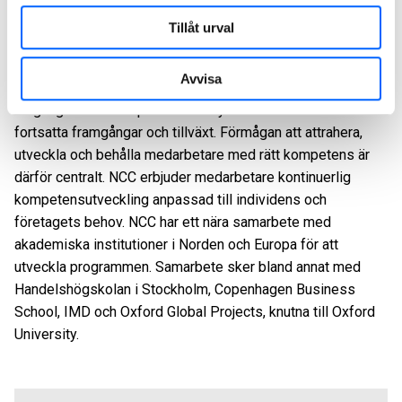
hade NCC ett genomsnittsvärde 2025 på
8,9 av 10
,
Tillåt urval
vilket är bättre än extern benchmark.
Utbildning/Utveckling
Avvisa
Tillgång till rätt kompetens är av yttersta vikt för NCC:s
fortsatta framgångar och tillväxt. Förmågan att attrahera,
utveckla och behålla medarbetare med rätt kompetens är
därför centralt. NCC erbjuder medarbetare kontinuerlig
kompetensutveckling anpassad till individens och
företagets behov. NCC har ett nära samarbete med
akademiska institutioner i Norden och Europa för att
utveckla programmen. Samarbete sker bland annat med
Handelshögskolan i Stockholm, Copenhagen Business
School, IMD och Oxford Global Projects, knutna till Oxford
University.