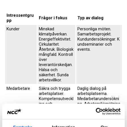
Intressentgru
Frågor i fokus
Typ av dialog
pp
Kunder
Minskad
Personliga möten.
klimatpåverkan.
Samarbetsprojekt.
Energieffektivitet.
Kundundersökningar. K
Cirkularitet.
undseminarier och
Återbruk. Biologisk
events.
mångfald. Kontroll
över
leverantörskedjan.
Hälsa och
säkerhet. Sunda
arbetsvillkor.
Medarbetare
Säkra och trygga
Daglig dialog på
arbetsplatser.
arbetsplatserna.
Kompetensutveckl
Medarbetarundersökni
ing och
ng. Arbetsmiljömätning
karriärutveckling.
, arbetsmiljödialog,
Gott ledarskap.
säkerhetsronder på
Likabehandling.
arbetsplatserna,
Mångfald och
arbetsplatsmöten,