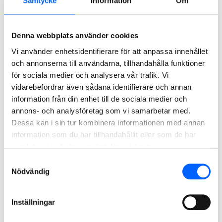
Samtycke
Information
Om
inkludering.
interna utbildningar.
Långsiktig
Medarbetardialog.
ekonomisk
Dialog och aktiviteter
värdeutveckling.
med studenter.
Denna webbplats använder cookies
Ansvarsfullt etiskt
Strukturerade
företagande.
interna nätverk.
Vi använder enhetsidentifierare för att anpassa innehållet
Minskad
Program för yngre
och annonserna till användarna, tillhandahålla funktioner
klimatpåverkan
talanger.
för sociala medier och analysera vår trafik. Vi
Aktieägare,
Långsiktig
Årsstämma, möten i
vidarebefordrar även sådana identifierare och annan
investerare,
ekonomisk
samband med
information från din enhet till de sociala medier och
banker och
värdeutveckling.
kvartalsrapportering,
övriga
Ansvarsfullt etiskt
deltagande i enkäter
annons- och analysföretag som vi samarbetar med.
representanter
företagande med
och dialoger med
Dessa kan i sin tur kombinera informationen med annan
för
fokus på sunda
investerare, enskilda
information som du har tillhandahållit eller som de har
finansmarknad
arbetsvillkor,
möten. Deltagande vid
en
arbete mot
seminarier anordnade
samlat in när du har använt deras tjänster.
korruption och
av aktörer på
mutor och kontroll
finansmarknaden.
Samtyckesval
på
Nödvändig
leverantörskedjan.
Minskad
klimatpåverkan,
Inställningar
ökad cirkularitet
och effektiv