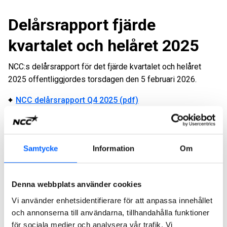
Delårsrapport fjärde
kvartalet och helåret 2025
NCC:s delårsrapport för det fjärde kvartalet och helåret
2025 offentliggjordes torsdagen den 5 februari 2026.
NCC delårsrapport Q4 2025 (pdf)
Presentation delårsrapport Q4 2025 (pdf)
Webcast Q4 2025
Samtycke
Information
Om
Delårsrapport tredje
kvartalet 2025
Denna webbplats använder cookies
NCC:s delårsrapport för det tredje kvartalet 2025
Vi använder enhetsidentifierare för att anpassa innehållet
offentliggjordes torsdag den 23 oktober 2025.
och annonserna till användarna, tillhandahålla funktioner
för sociala medier och analysera vår trafik. Vi