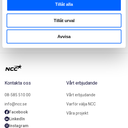
NCC:s delårsrapport för det första kvartalet 2025
Tillåt alla
offentliggjordes tisdagen den 29 april 2025
Tillåt urval
NCC delårsrapport Q1 2025 (pdf)
Presentation Q1 2025 (pdf)
Avvisa
Webcast Q1
Kontakta oss
Vårt erbjudande
08-585 510 00
Vårt erbjudande
info@ncc.se
Varför välja NCC
Facebook
Våra projekt
LinkedIn
Instagram