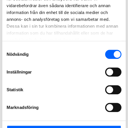
NCC delårsrapport Q3 2025 (pdf)
vidarebefordrar även sådana identifierare och annan
Presentation delårsrapport Q3 2025 (pdf)
information från din enhet till de sociala medier och
Webcast Q3 2025
annons- och analysföretag som vi samarbetar med.
Dessa kan i sin tur kombinera informationen med annan
Delårsrapport andra
information som du har tillhandahållit eller som de har
samlat in när du har använt deras tjänster.
kvartalet 2025
Samtyckesval
Nödvändig
NCC:s delårsrapport för det andra kvartalet 2025
offentliggjordes tisdagen den 15 juli 2025
Inställningar
NCC delårsrapport Q2 2025 (pdf)
Presentation delårsrapport Q2 2025 (pdf)
Statistik
Audiocast Q2 2025
Delårsrapport första
Marknadsföring
kvartalet 2025