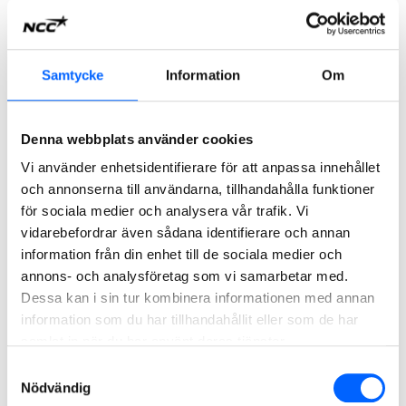
affärsområdeschef. Anbud på projekt överstigande 500
MSEK genomgår en särskild prövning på koncernnivå och
godkänns av vd. I projekt över 1 500 MSEK involveras
Samtycke
Information
Om
styrelsens projektutskott. Projekt över 300 MSEK följs
också upp via NCC Project Trend Report (PTR) processen.
Fastighetsprojekt i egen regi som överstiger en investering
Denna webbplats använder cookies
på 50 MSEK ska godkännas av vd och investering
Vi använder enhetsidentifierare för att anpassa innehållet
avseende projekt i egen regi överstigande 150 MSEK ska
och annonserna till användarna, tillhandahålla funktioner
godkännas av NCC AB:s styrelse. Investeringsbeslut
för sociala medier och analysera vår trafik. Vi
understigande 50 MSEK hanteras av respektive
vidarebefordrar även sådana identifierare och annan
affärsområde.
information från din enhet till de sociala medier och
annons- och analysföretag som vi samarbetar med.
Affärsområdenas styrning
Dessa kan i sin tur kombinera informationen med annan
information som du har tillhandahållit eller som de har
Koncernen är sammansatt av affärsområden. Varje
samlat in när du har använt deras tjänster.
affärsområde leds av en affärsområdeschef och har en
styrelse där bland annat NCC AB:s vd, ekonomi-och
Samtyckesval
Nödvändig
finansdirektör och chefsjurist ingår. För vissa beslut krävs