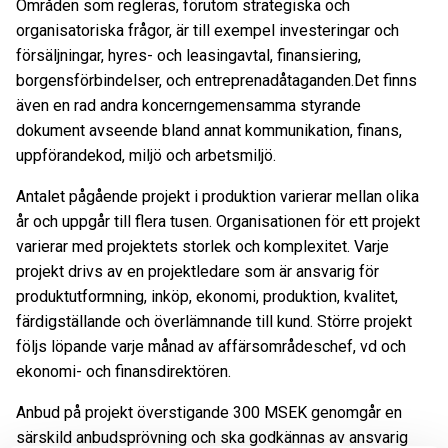
Områden som regleras, förutom strategiska och
organisatoriska frågor, är till exempel investeringar och
försäljningar, hyres- och leasingavtal, finansiering,
borgensförbindelser, och entreprenadåtaganden.Det finns
även en rad andra koncerngemensamma styrande
dokument avseende bland annat kommunikation, finans,
uppförandekod, miljö och arbetsmiljö.
Antalet pågående projekt i produktion varierar mellan olika
år och uppgår till flera tusen. Organisationen för ett projekt
varierar med projektets storlek och komplexitet. Varje
projekt drivs av en projektledare som är ansvarig för
produkt­utformning, inköp, ekonomi, produktion, kvalitet,
färdigställande och överlämnande till kund. Större projekt
följs löpande varje månad av affärsområdeschef, vd och
ekonomi- och finansdirektören.
Anbud på projekt överstigande 300 MSEK genomgår en
särskild anbudsprövning och ska godkännas av ansvarig