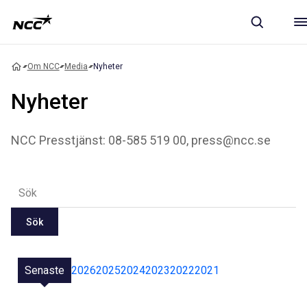
Om NCC
Media
Nyheter
Nyheter
NCC Presstjänst: 08-585 519 00, press@ncc.se
Sök
Senaste
2026
2025
2024
2023
2022
2021