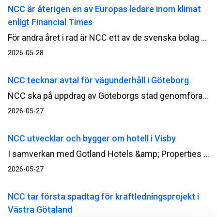
NCC är återigen en av Europas ledare inom klimat
enligt Financial Times
För andra året i rad är NCC ett av de svenska bolag som finns med på listan över Europas klimatledare. Rankningen är sammanställd av Financial Times i samarbete med undersökningsbolaget Statista.
2026-05-28
NCC tecknar avtal för vägunderhåll i Göteborg
NCC ska på uppdrag av Göteborgs stad genomföra underhålls- och beläggningsåtgärder på vägar och gator inom kommunen. Ordervärdet uppgår till cirka 40 MSEK.
2026-05-27
NCC utvecklar och bygger om hotell i Visby
I samverkan med Gotland Hotels &amp; Properties ska NCC:s dotterbolag Nybergs Entreprenad bygga om hotellet ovanför hamnen i Visby, som i dag drivs som Scandic Visby. Projektet omfattar både rivning, nybyggnation och utveckling av befintliga ytor.
2026-05-27
NCC tar första spadtag för kraftledningsprojekt i
Västra Götaland