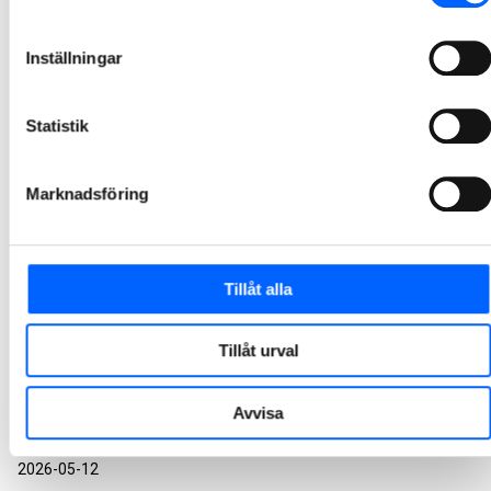
Längs Njurundakusten söder om Sundsvall genomförs en av regionens största VA-satsningar för att skydda känsliga havsvikar och skapa hållbar infrastruktur för över 900 fastigheter. Projektet drivs i nära samverkan mellan MittSverige Vatten &amp; Avfall och NCC, och visar hur cirkulär masshantering och datadrivet klimatfokus kan ge stora utsläppsminskningar.
2026-05-13
Inställningar
NCC och Mattecentrum lockade över 90
Statistik
gymnasieelever till matteplugg i Luleå
Omkring 90 gymnasieelever i Luleå samlades på tisdagen för extra mattehjälp inför nationella proven. När NCC och Mattecentrum öppnade dörrarna visade det sig snabbt: matematik är spännande och lekfullt och behöver inte vara en källa till osäkerhet.
Marknadsföring
2026-05-13
NCC utför landanslutning för Öresundskabel
Tillåt alla
På uppdrag av Svenska Kraftnät bygger NCC den svenska landanslutningen när en av de båda Öresundskablarna mellan Sverige och Danmark förnyas. Förbindelserna är viktiga för elförsörjningen i både Sverige och Danmark.
2026-05-13
Tillåt urval
NCC tecknar ramavtal med Region Gotland
Avvisa
Nybergs Entreprenad, som är NCC:s lokala verksamhet på Gotland, har tecknat ett nytt ramavtal med Region Gotland som omfattar beläggnings- och underhållsarbeten på det lokala vägnätet. Avtalet löper över fyra år och innebär att Nybergs även fortsättningsvis ansvarar för löpande asfaltsarbeten runt om på ön.
2026-05-12