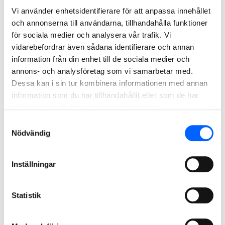
glada att nu kunna ta nästa steg, säger Carina Hammander,
Vi använder enhetsidentifierare för att anpassa innehållet
vd för Gotland Hotels & Properties.
och annonserna till användarna, tillhandahålla funktioner
för sociala medier och analysera vår trafik. Vi
Den nya byggnaden kommer att rymma reception, lobby,
vidarebefordrar även sådana identifierare och annan
restaurang, bar, konferensytor samt personalutrymmen.
information från din enhet till de sociala medier och
Även utomhusmiljöerna utvecklas med bland annat ny
annons- och analysföretag som vi samarbetar med.
uteservering.
Dessa kan i sin tur kombinera informationen med annan
information som du har tillhandahållit eller som de har
Projektet genomförs i samverkan mellan
samlat in när du har använt deras tjänster.
Gotland Hotels & Properties och Nybergs Entreprenad.
Samtyckesval
Under byggtiden kommer hotellet att fortsatt vara i drift,
Nödvändig
med ett något reducerat antal rum.
– På Nybergs är vi stolta över att
Inställningar
Gotland Hotels & Properties gett oss förtroendet att i
samverkan genomföra det här projektet. Det ställer höga
Statistik
krav på både planering och genomförande, inte minst
eftersom verksamheten pågår under byggtiden. Med vår
lokala närvaro och erfarenhet från liknande uppdrag på