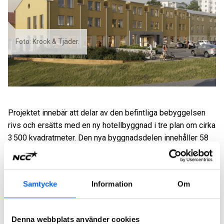
Foto: Krook & Tjäder.
Projektet innebär att delar av den befintliga bebyggelsen
rivs och ersätts med en ny hotellbyggnad i tre plan om cirka
3
500 kvadratmeter. Den nya byggnadsdelen innehåller 58
hotellrum och ersätter bland annat nuvarande
receptionsbyggnad. Samtidigt utvecklas befintliga ytor och
hotellets utemiljöer.
Samtycke
Information
Om
– Våra gäster kommer att möta en utvecklad
helhetsupplevelse med fler rum och större gemensamma
Denna webbplats använder cookies
ytor. Vi har arbetat med projektet under en längre tid och är