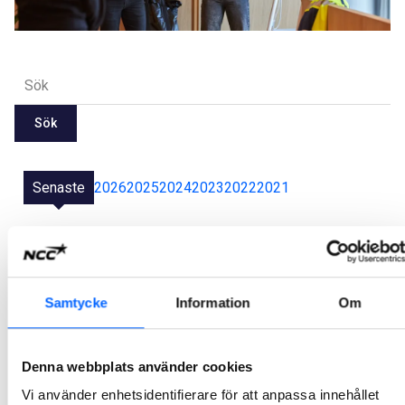
Sök
Senaste
2026
2025
2024
2023
2022
2021
NCC tecknar kontrakt för fjärrvärmeutbyggnad i
danska Herlev
Samtycke
Information
Om
Vestforbränding har valt NCC som totalentreprenör för en omfattande fjärrvärmeutbyggnad i Herlev nära Köpenhamn. Uppdraget är en del av landets största anläggningsprojekt. Ordervärdet uppgår till cirka 700 miljoner SEK.
2026-01-29 14:25
Denna webbplats använder cookies
NCC bygger nya kontorsytor för BAE Systems
Vi använder enhetsidentifierare för att anpassa innehållet