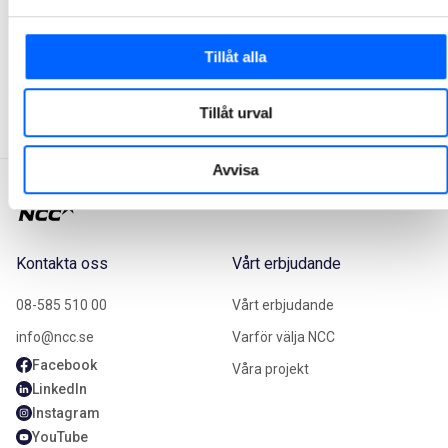
NCC ska på uppdrag av Intea Garnisonen AB och Polismyndigheten bygga till en kontorsbyggnad åt polisen i Linköping. Affären är en totalentreprenad och har ett ordervärde på cirka 170 MSEK.
2026-01-23 07:30
Tillåt alla
1
2
3
4
5
Tillåt urval
Avvisa
Kontakta oss
Vårt erbjudande
08-585 510 00
Vårt erbjudande
info@ncc.se
Varför välja NCC
Facebook
Våra projekt
LinkedIn
Instagram
YouTube