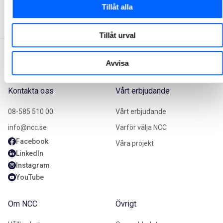
1
2
3
4
5
Tillåt alla
Tillåt urval
Avvisa
Kontakta oss
Vårt erbjudande
08-585 510 00
Vårt erbjudande
info@ncc.se
Varför välja NCC
Facebook
Våra projekt
LinkedIn
Instagram
YouTube
Om NCC
Övrigt