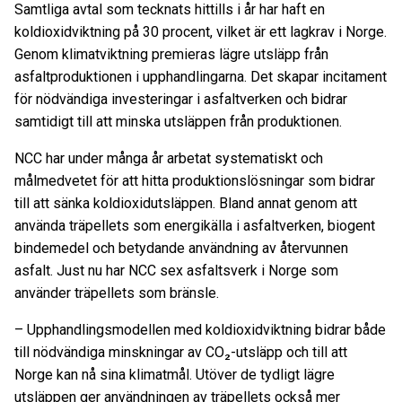
Samtliga avtal som tecknats hittills i år har haft en
koldioxidviktning på 30 procent, vilket är ett lagkrav i Norge.
Genom klimatviktning premieras lägre utsläpp från
asfaltproduktionen i upphandlingarna. Det skapar incitament
för nödvändiga investeringar i asfaltverken och bidrar
samtidigt till att minska utsläppen från produktionen.
NCC har under många år arbetat systematiskt och
målmedvetet för att hitta produktionslösningar som bidrar
till att sänka koldioxidutsläppen. Bland annat genom att
använda träpellets som energikälla i asfaltverken, biogent
bindemedel och betydande användning av återvunnen
asfalt. Just nu har NCC sex asfaltsverk i Norge som
använder träpellets som bränsle.
– Upphandlingsmodellen med koldioxidviktning bidrar både
till nödvändiga minskningar av CO₂-utsläpp och till att
Norge kan nå sina klimatmål. Utöver de tydligt lägre
utsläppen ger användningen av träpellets också mer