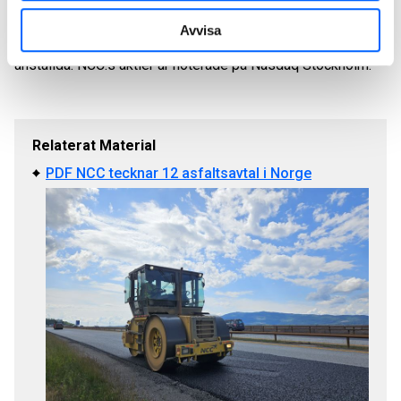
och stenmaterial samt kommersiell fastighetsutveckling.
Avvisa
2025 omsatte NCC ca 56 miljarder SEK och hade 11 500
anställda. NCC:s aktier är noterade på Nasdaq Stockholm.
Relaterat Material
PDF NCC tecknar 12 asfaltsavtal i Norge