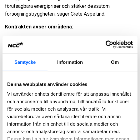
förutsägbara energipriser och stärker dessutom
försörjningstryggheten, säger Grete Aspelund.
Kontrakten avser områdena:
Innlandet fylkeskommune – Gudbrandsdalen, Valdres,
Nord Østerdalen
Innlandet fylkeskommune – Ren/Engerdal/Trysil
Samtycke
Information
Om
Agder fylkeskommune – Agder midt
Rogaland fylkeskommune – Nord Rogaland
Rogaland fylkeskommune – Nord Jæren
Denna webbplats använder cookies
Akershus fylkeskommune – Förstärkning och asfaltering
Vi använder enhetsidentifierare för att anpassa innehållet
Møre og Romsdal fylkeskommune – Fylkesveger
och annonserna till användarna, tillhandahålla funktioner
för sociala medier och analysera vår trafik. Vi
Sunnmøre
vidarebefordrar även sådana identifierare och annan
Statens vegvesen – Stor Oslo
information från din enhet till de sociala medier och
Statens vegvesen – Nedre Buskerud och Akershus vest
annons- och analysföretag som vi samarbetar med.
Statens vegvesen – Telemark
Dessa kan i sin tur kombinera informationen med annan