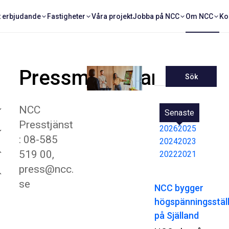
t erbjudande
Fastigheter
Våra projekt
Jobba på NCC
Om NCC
Ko
Pressmeddelanden
Sök
NCC
Senaste
Presstjänst
2026
2025
: 08-585
2024
2023
519 00,
2022
2021
press@ncc.
se
NCC bygger
högspänningsstäl
på Själland