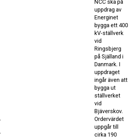
NCC ska på
uppdrag av
Energinet
bygga ett 400
kV-ställverk
vid
Ringsbjerg
på Själland i
Danmark. I
uppdraget
ingår även att
bygga ut
ställverket
vid
Bjäverskov.
Ordervärdet
uppgår till
cirka 190