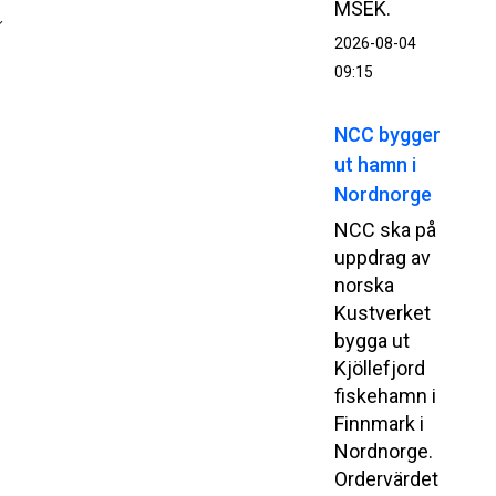
MSEK.
2026-08-04
09:15
NCC bygger
ut hamn i
Nordnorge
NCC ska på
uppdrag av
norska
Kustverket
bygga ut
Kjöllefjord
fiskehamn i
Finnmark i
Nordnorge.
Ordervärdet