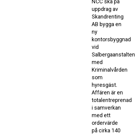
NCC ska på
uppdrag av
Skandrenting
AB bygga en
ny
kontorsbyggnad
vid
Salbergaanstalten
med
Kriminalvården
som
hyresgäst.
Affären är en
totalentreprenad
i samverkan
med ett
ordervärde
på cirka 140