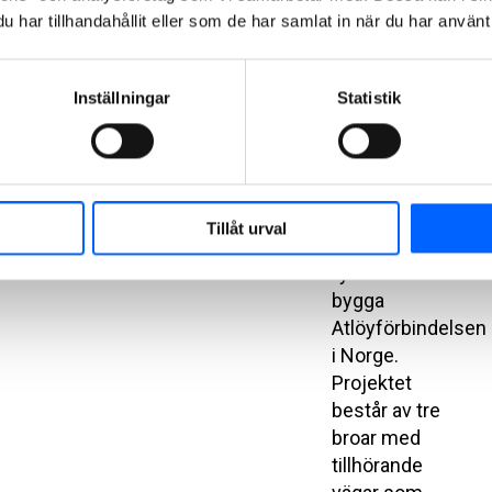
13:00
har tillhandahållit eller som de har samlat in när du har använt 
NCC bygger
broar på
Inställningar
Statistik
Vestlandet i
Norge
NCC ska på
uppdrag av
Tillåt urval
Vestland
fylkeskommun
bygga
Atlöyförbindelsen
i Norge.
Projektet
består av tre
broar med
tillhörande