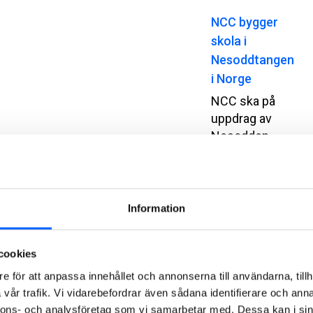
NCC bygger
skola i
Nesoddtangen
i Norge
NCC ska på
uppdrag av
Nesodden
kommun
bygga en
skola och
idrottshall.
Information
Ordervärdet
uppgår till
cookies
cirka 340
MSEK.
e för att anpassa innehållet och annonserna till användarna, tillh
vår trafik. Vi vidarebefordrar även sådana identifierare och anna
2026-07-07
nnons- och analysföretag som vi samarbetar med. Dessa kan i sin