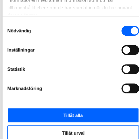
informationen med annan information som du har
tillhandahållit eller som de har samlat in när du har använt
NCC:s årsredovisning och hållbarhetsredovisning
deras tjänster.
för 2025 är publicerad
Samtyckesval
NCC:s årsredovisning och hållbarhetsredovisning för 2025 finns nu tillgänglig.
Nödvändig
2026-04-13 11:00
Inställningar
NCC renoverar Landskrona vattentorn
NCC ska i samverkan med Nordvästra Skånes Vatten och Avlopp (NSVA) rusta upp och modernisera Landskrona vattentorn. I ett första skede har parterna tillsammans projekterat och planerat projektet, som nu övergår i byggfas. Uppdraget är en totalentreprenad i samverkan och ordervärdet är cirka 70 MSEK.
Statistik
2026-04-09 08:16
Marknadsföring
NCC bygger nytt vattenverk i Skutskär
NCC har fått i uppdrag av Gästrike Vatten att bygga ett nytt vattenverk i Mon i Skutskär. Projektet är en del av arbetet med att stärka vattenförsörjningen i Gävle och Älvkarleby kommuner. Ordervärdet uppgår till cirka 650 MSEK.
2026-04-01 07:30
Tillåt alla
Kallelse till NCC AB:s årsstämma 2026
Tillåt urval