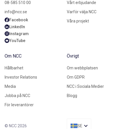
08-585 510 00
Vårt erbjudande
info@ncc.se
Varför välja NCC
Facebook
Våra projekt
LinkedIn
Instagram
YouTube
Om NCC
Övrigt
Hållbarhet
Om webbplatsen
Investor Relations
Om GDPR
Media
NCC i Sociala Medier
Jobba på NCC
Blogg
För leverantörer
© NCC 2026
SE