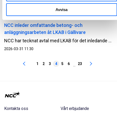
Årsstämman i NCC AB äger rum på SPACE, Sergelgatan 2, Stockholm, tisdagen den 5 maj 2026, kl. 15.30.
Avvisa
2026-03-31 13:00
NCC inleder omfattande betong- och
anläggningsarbeten åt LKAB i Gällivare
NCC har tecknat avtal med LKAB för det inledande arbetet av det nya sovringsverket i Vitåfors, Gällivare. Ordervärdet uppgår till cirka 650 MSEK och omfattar betong- och anläggningsarbeten.
2026-03-31 11:30
1
2
3
4
5
6
23
...
Kontakta oss
Vårt erbjudande