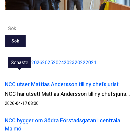
Sök
Senaste
2026
2025
2024
2023
2022
2021
NCC utser Mattias Andersson till ny chefsjurist
NCC har utsett Mattias Andersson till ny chefsjurist. Han tillträder senast i oktober 2026 och blir medlem i NCC:s koncernledning. Mattias Andersson efterträder Ann‑Marie Hedbeck, som blir Head of Business Development för affärsområdet Green Industry Transformation.
2026-04-17 08:00
NCC bygger om Södra Förstadsgatan i centrala
Malmö