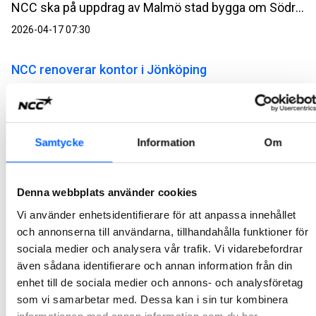
NCC ska på uppdrag av Malmö stad bygga om Södra Förstadsgatan från Triangeln till Bergsgatan i centrala Malmö till en inbjudande och livfull gata där människor kan röra sig tryggt, mötas och njuta av en grönare stadsmiljö. Uppdraget är en utförandeentreprenad och ordervärdet uppgår till cirka 70 MSEK.
2026-04-17 07:30
NCC renoverar kontor i Jönköping
NCC ska på uppdrag av Castellum bygga om och renovera fastigheten Visionen 3 i Jönköping. Affären är en totalentreprenad i samverkan och har ett ordervärde på cirka 75 MSEK.
2026-04-16 07:30
Samtycke
Information
Om
Inbjudan till presentation av NCC:s delårsrapport
för det första kvartalet 2026
Denna webbplats använder cookies
NCC:s delårsrapport för det första kvartalet 2026 offentliggörs onsdagen den 29 april 2026. Rapporten kommer att skickas ut och publiceras på NCC:s webbplats ncc.se/ir omkring kl. 07.10.
Vi använder enhetsidentifierare för att anpassa innehållet
2026-04-15 11:00
och annonserna till användarna, tillhandahålla funktioner för
sociala medier och analysera vår trafik. Vi vidarebefordrar
NCC tilldelas kontrakt för nytt sjukhus i Kiruna
även sådana identifierare och annan information från din
NCC och Region Norrbotten har tecknat ett samverkansavtal om ett nytt sjukhus i Kiruna. Det nya sjukhuset blir modernare och mer flexibelt och ska möta framtida vårdbehov i ett av Sveriges största geografiska vårdområden.
enhet till de sociala medier och annons- och analysföretag
som vi samarbetar med. Dessa kan i sin tur kombinera
2026-04-15 07:30