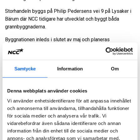
Storhandeln byggs på Philip Pedersens vei 9 på Lysaker i
Bärum där NCC tidigare har utvecklat och byggt båda
grannbyggnaderna.
Byggnationen inleds i slutet av maj och planeras
färdigställas under hösten 2027.
Ordervärdet om cirka 200 MSEK registreras i andra
kvartalet 2026 i affärsområde NCC Building Nordics.
Samtycke
Information
Om
För ytterligare information, vänligen kontakta:
Tove Stål, Head of Group External Relations NCC, 076-521
Denna webbplats använder cookies
61 02, tove.stal@ncc.se
Vi använder enhetsidentifierare för att anpassa innehållet
och annonserna till användarna, tillhandahålla funktioner
NCC:s presstjänst: 08-585 519 00, press@ncc.se,
NCC:s
för sociala medier och analysera vår trafik. Vi
Mediabank
vidarebefordrar även sådana identifierare och annan
Om NCC. NCC är ett av de ledande byggföretagen i Norden.
information från din enhet till de sociala medier och
Som expert på att driva komplexa byggprocesser bidrar
annons- och analysföretag som vi samarbetar med.