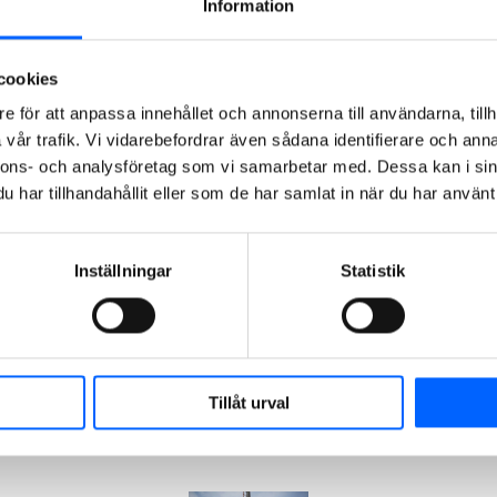
Information
KPA
Tjänstepensionsförsäkring
AB, som är en
cookies
del av
e för att anpassa innehållet och annonserna till användarna, tillh
Folksamgruppen.
vår trafik. Vi vidarebefordrar även sådana identifierare och anna
Här ska NCC
nnons- och analysföretag som vi samarbetar med. Dessa kan i sin
utveckla
har tillhandahållit eller som de har samlat in när du har använt 
fastigheten
till ett nytt
huvudkontor
Inställningar
Statistik
åt
myndigheten
Svenska
kraftnät.
Tillåt urval
2024-12-04
16:20