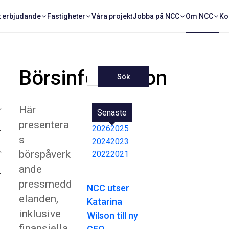
t erbjudande
Fastigheter
Våra projekt
Jobba på NCC
Om NCC
Ko
Börsinformation
Sök
Här
Senaste
presentera
2026
2025
s
2024
2023
börspåverk
2022
2021
ande
pressmedd
NCC utser
elanden,
Katarina
inklusive
Wilson till ny
finansiella