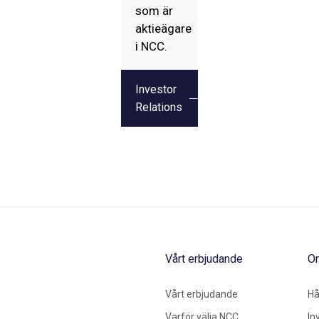
som är
aktieägare
i NCC.
Investor
Relations
Vårt erbjudande
O
Vårt erbjudande
Hå
Varför välja NCC
In