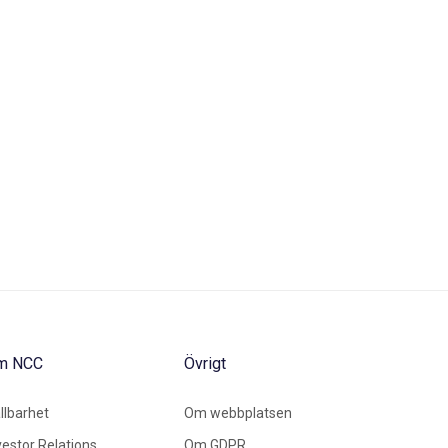
m NCC
Övrigt
llbarhet
Om webbplatsen
vestor Relations
Om GDPR