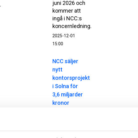
juni 2026 och
kommer att
ingå i NCC:s
koncernledning.
2025-12-01
15:00
NCC säljer
nytt
kontorsprojekt
i Solna för
3,6 miljarder
kronor
NCC säljer
kontorsprojektet
Yrket 4 i
Solna stad till