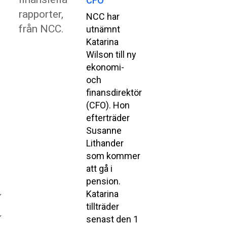
CFO
rapporter,
NCC har
från NCC.
utnämnt
Katarina
Wilson till ny
ekonomi-
och
finansdirektör
(CFO). Hon
efterträder
Susanne
Lithander
som kommer
att gå i
pension.
Katarina
tillträder
senast den 1