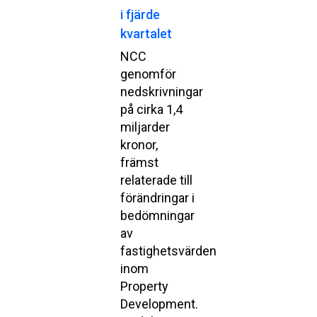
i fjärde
kvartalet
NCC
genomför
nedskrivningar
på cirka 1,4
miljarder
kronor,
främst
relaterade till
förändringar i
bedömningar
av
fastighetsvärden
inom
Property
Development.