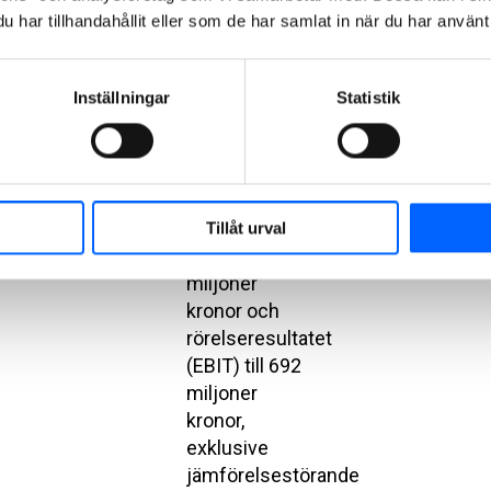
utdelning.
har tillhandahållit eller som de har samlat in när du har använt 
Enligt
preliminära
siffror väntas
Inställningar
Statistik
NCC:s
nettoomsättning
under fjärde
kvartalet
2025 uppgå
Tillåt urval
till 15 929
miljoner
kronor och
rörelseresultatet
(EBIT) till 692
miljoner
kronor,
exklusive
jämförelsestörande