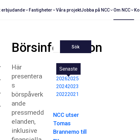
t erbjudande
Fastigheter
Våra projekt
Jobba på NCC
Om NCC
Ko
Börsinformation
Sök
Här
Senaste
presentera
2026
2025
s
2024
2023
börspåverk
2022
2021
ande
pressmedd
NCC utser
elanden,
Tomas
inklusive
Brannemo till
finansiella