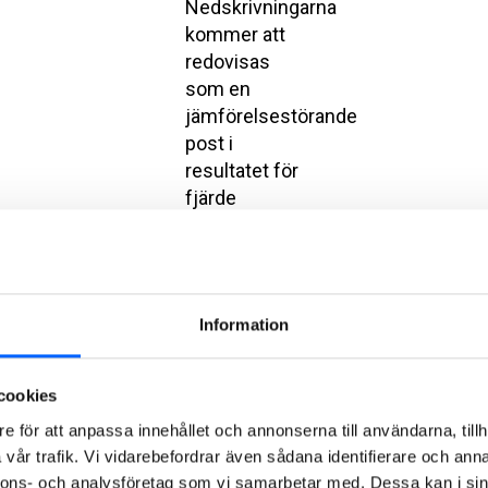
Nedskrivningarna
kommer att
redovisas
som en
jämförelsestörande
post i
resultatet för
fjärde
kvartalet, i
huvudsak i
rörelseresultatet.
Nedskrivningarna
Information
är icke
kassaflödespåverkande
och påverkar
cookies
inte NCC:s
e för att anpassa innehållet och annonserna till användarna, tillh
förmåga att
vår trafik. Vi vidarebefordrar även sådana identifierare och anna
lämna
nnons- och analysföretag som vi samarbetar med. Dessa kan i sin