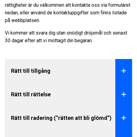
rättigheter är du välkommen att kontakta oss via formuläret
nedan, eller använd de kontaktuppgifter som finns listade
på webbplatsen.
Vi kommer att svara dig utan onödigt dröjsmål och senast
30 dagar efter att vi mottagit din begäran.
Rätt till tillgång
Du har rätt att begära information om dina
personuppgifter behandlas av NCC enligt den
Rätt till rättelse
information om personuppgiftsbehandling som finns
publicerad. Om NCC behandlar dina personuppgifter
Du har alltid rätt att begära att få felaktiga
har du rätt begära tillgång till, och en kopia av de
personuppgifter som berör dig själv rättade eller
Rätt till radering (”rätten att bli glömd”)
personuppgifter som vi behandlar samt övrig
kompletterade om du anser att de är felaktiga eller
information som tex syftet med behandlingen.
ofullständiga med hänsyn till ändamålet med
Du har rätt att begära radering av dina personuppgifter