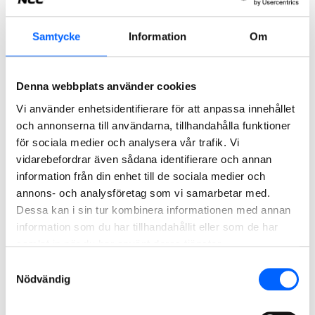
grad påverkar dig.
har samlat in från dig och att återkalla dessa
Dina rättigheter baserat på respektive
samtycken.
rättslig grund för behandling
Samtycke
Information
Om
Rätt att framföra klagomål
Denna webbplats använder cookies
Vi använder enhetsidentifierare för att anpassa innehållet
Du har alltid rätt att framföra klagomål gällande den
och annonserna till användarna, tillhandahålla funktioner
behandling av dina personuppgifter, antingen till vårt
Formulär för begäran om tillgång
för sociala medier och analysera vår trafik. Vi
Dataskyddsombud eller till relevant tillsynsmyndighet
till personuppgifter
vidarebefordrar även sådana identifierare och annan
beroende på i vilket land som personuppgifterna
information från din enhet till de sociala medier och
Enligt artikel 15 i EU:s allmänna dataskyddsförordning
behandlas. Du har också rätt att överklaga våra beslut
(GDPR) har du rätt att få tillgång till de personuppgifter
annons- och analysföretag som vi samarbetar med.
gällande dina möjligheter att utöva dina rättigheter.
som NCC har om dig.
Dessa kan i sin tur kombinera informationen med annan
information som du har tillhandahållit eller som de har
Sverige (www.IMY.se)
samlat in när du har använt deras tjänster.
Norge (www.datatilsynet.no)
Samtyckesval
Danmark (www.datatilsynet.dk)
Nödvändig
Finland (www.tietosuoja.fi)
1. Data retention