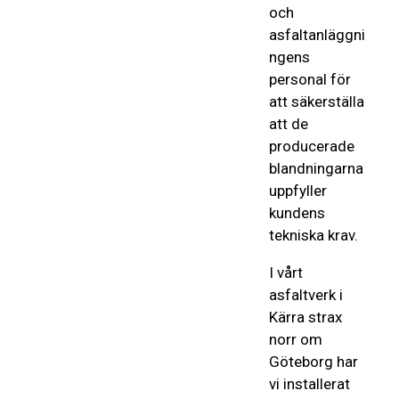
och
asfaltanläggni
ngens
personal för
att säkerställa
att de
producerade
blandningarna
uppfyller
kundens
tekniska krav.
I vårt
asfaltverk i
Kärra strax
norr om
Göteborg har
vi installerat