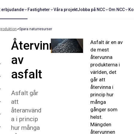
t erbjudande
Fastigheter
Våra projekt
Jobba på NCC
Om NCC
Ko
produktion
Spara naturresurser
Återvinning
Asfalt är en av
de mest
av
återvunna
produkterna i
asfalt
världen, det
går att
återvinna i
Asfalt går
princip hur
att
många
gånger som
återanvänd
helst.
a i princip
Mängden
hur många
återvunnen