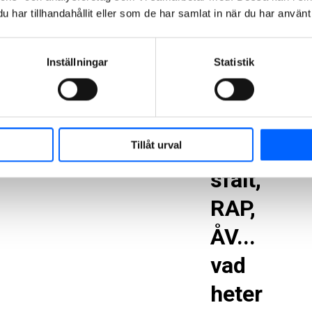
hur
har tillhandahållit eller som de har samlat in när du har använt 
många
gånger
som
Inställningar
Statistik
helst.
Retura
Tillåt urval
sfalt,
RAP,
ÅV...
vad
heter