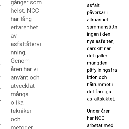
gånger som
asfalt
helst. NCC
påverkar i
har lång
allmänhet
erfarenhet
sammansättn
ingen i den
av
nya asfalten,
asfaltåtervi
särskilt när
nning.
det gäller
Genom
mängden
åren har vi
påfyllningsfra
använt och
ktion och
hålrummet i
utvecklat
det färdiga
många
asfaltskiktet.
olika
tekniker
Under åren
har NCC
och
arbetat med
metoder