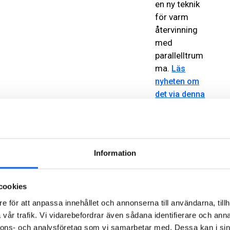
en ny teknik
för varm
återvinning
med
parallelltrum
ma.
Läs
nyheten om
det via denna
.
länk
Information
Asfalt
går
i
cookies
princip
e för att anpassa innehållet och annonserna till användarna, tillh
att
vår trafik. Vi vidarebefordrar även sådana identifierare och anna
återvinna
nnons- och analysföretag som vi samarbetar med. Dessa kan i sin